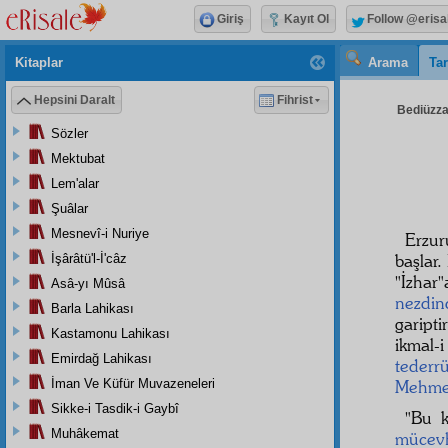
Giriş
Kayıt Ol
Follow @erisa
Kitaplar
Arama
Tar
Hepsini Daralt
Fihrist
Bediüzzam
Sözler
Mektubat
Lem'alar
Şuâlar
Mesnevî-i Nuriye
Erzu
başlar
İşârâtü'l-İ'câz
"
İzhar
"
Asâ-yı Mûsâ
nezdin
Barla Lahikası
garipti
Kastamonu Lahikası
ikmal-
Emirdağ Lahikası
tederr
İman Ve Küfür Muvazeneleri
Mehmed
Sikke-i Tasdik-i Gaybî
"Bu 
Muhâkemat
mücev