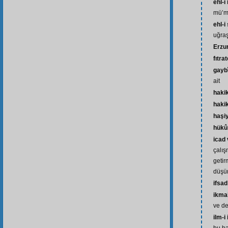
ehl-i
mü’m
ehl-i
uğra
Erzu
fıtra
gayb
ait
haki
hakik
haşi
hükû
icad 
çalış
getir
düşü
ifsad
ikma
ve d
ilm-i