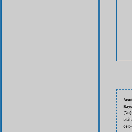
Anad
Baye
(Doğu
bilâh
celb