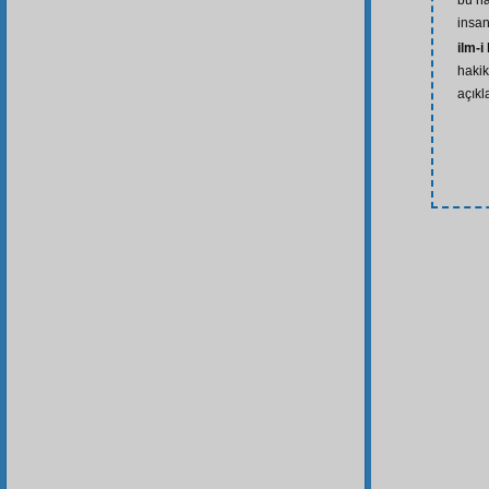
bu ha
insan
ilm-i
hakik
açıkl