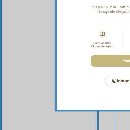
saadetin
Instag
Bu Say