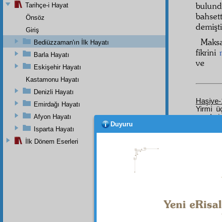
bulun
Tarihçe-i Hayat
bahset
Önsöz
demişti
Giriş
Maksa
Bediüzzaman'ın İlk Hayatı
fikrini
Barla Hayatı
ve
Eskişehir Hayatı
Kastamonu Hayatı
Denizli Hayatı
Haşiye-
Emirdağı Hayatı
Yirmi 
Afyon Hayatı
eserleri
Duyuru
sene
ta
Isparta Hayatı
on beş s
zaman
İlk Dönem Eserleri
çıkaca
Nur, otu
iman
ha
gayretle
insanın
hizmet
tetkik
le
arasında
küfr-ü m
cereyan