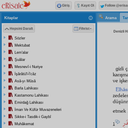
Giriş
Kayıt Ol
Follow @erisa
Kitaplar
Arama
Tar
Hepsini Daralt
Fihrist
Denizli H
Sözler
Mektubat
Lem'alar
Şuâlar
Mesnevî-i Nuriye
gizli
karışm
İşârâtü'l-İ'câz
ve işk
Asâ-yı Mûsâ
Barla Lahikası
Elhâsı
zedelen
Kastamonu Lahikası
düşünm
Emirdağ Lahikası
İman Ve Küfür Muvazeneleri
etmek 
Sikke-i Tasdik-i Gaybî
دَرِ
1
Muhâkemat