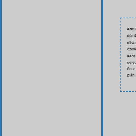
azm
düst
elhâs
özetl
kader
gele
önce 
plân