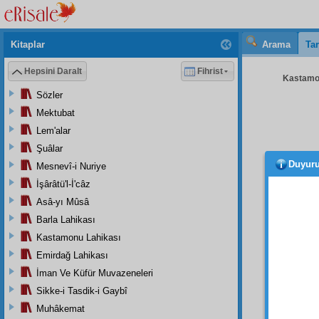
Kitaplar
Arama
Tar
Hepsini Daralt
Fihrist
Kastamon
Sözler
Mektubat
Lem'alar
Şuâlar
Duyur
Mesnevî-i Nuriye
cinni 
teshir
e
İşârâtü'l-İ'câz
Risale
Asâ-yı Mûsâ
Cehen
Barla Lahikası
âmin
,
Kastamonu Lahikası
Emirdağ Lahikası
İman Ve Küfür Muvazeneleri
Sikke-i Tasdik-i Gaybî
Muhâkemat