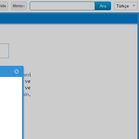
Menu
nda
ms
ve
kamer
i
l. Ve beni ve
azabından ve
'ut
kıl!
Âmin
,
سُبْحَان