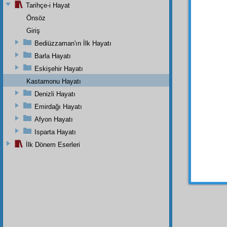
Tarihçe-i Hayat
Kur'
dersimi
Önsöz
kusur 
Giriş
rahmet
Bediüzzaman'ın İlk Hayatı
Barla Hayatı
Eskişehir Hayatı
Kastamonu Hayatı
Denizli Hayatı
Emirdağı Hayatı
Afyon Hayatı
Dipnot-1
"Seni h
Isparta Hayatı
Muhakka
İlk Dönem Eserleri
Dipnot-2
"Duâları
Âlemleri