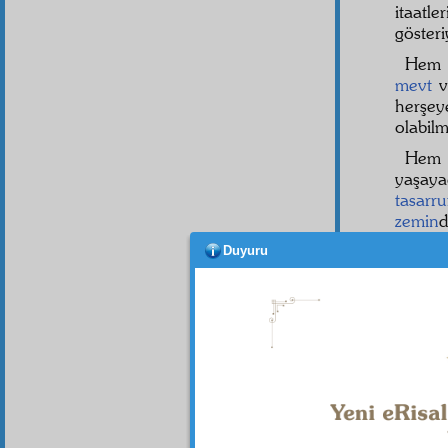
itaatle
gösteri
He
mevt
v
herşe
olabil
He
yaşaya
tasarru
zemin
nihayet
Duyuru
ihsanat
kederli