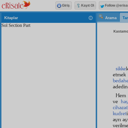
Giriş
Kayıt Ol
Follow @erisa
Kitaplar
Arama
Tar
Sol Section Part
Kastamon
sikke
etmek
bedahe
adedi
Hem 
ve
ha
cihazat
kudret
ayrı ay
verilm