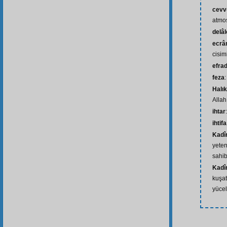
cevv
atmo
delâl
ecrâm
cisim
efra
feza
Halık
Allah
ihtar
ihtif
Kadîr
yeten
sahib
Kadîr
kuşa
yücel