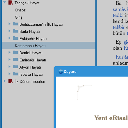
Bu h
Tarihçe-i Hayat
semâv
Önsöz
tedbir
i
Giriş
kendil
Bediüzzaman'ın İlk Hayatı
tekbir
e
Barla Hayatı
bütün
Eskişehir Hayatı
Ey
ş
Kastamonu Hayatı
olan
Ka
Denizli Hayatı
Kur'â
Emirdağı Hayatı
anladı
Afyon Hayatı
ederl
Duyuru
rüzgâr
Isparta Hayatı
ederler
İlk Dönem Eserleri