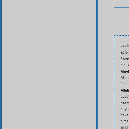
acai
acîp
:
âhire
öldük
Aley
Allah
üzeri
Alla
büyük
azame
büyük
deva
olma
bâki