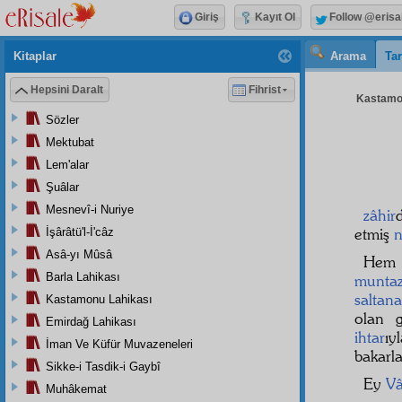
Giriş
Kayıt Ol
Follow @erisa
Kitaplar
Arama
Tar
Hepsini Daralt
Fihrist
Kastamon
Sözler
Mektubat
Lem'alar
Şuâlar
Mesnevî-i Nuriye
zâhir
etmiş
n
İşârâtü'l-İ'câz
Asâ-yı Mûsâ
He
Barla Lahikası
munta
saltana
Kastamonu Lahikası
olan 
Emirdağ Lahikası
ihtar
ıy
İman Ve Küfür Muvazeneleri
bakarla
Sikke-i Tasdik-i Gaybî
Ey
Vâ
Muhâkemat