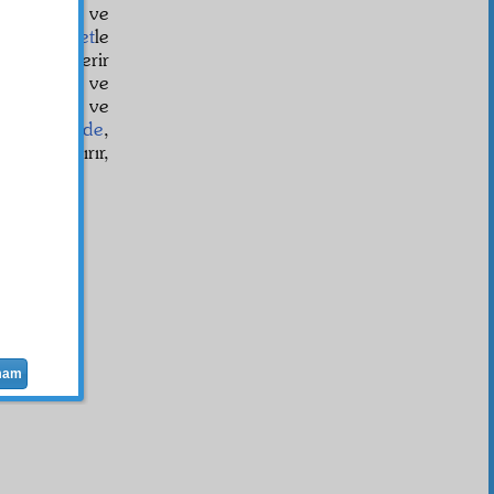
ve
tedbir
ve
t
ve
rahmet
le
endini gösterir
hissedilen ve
rahîmâne
ve
kudret
,
irade
,
dini tanıttırır,
mam