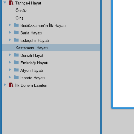
halk
v
Tarihçe-i Hayat
tedvir
Önsöz
it'âm
v
Giriş
ve tanı
Bediüzzaman'ın İlk Hayatı
bulu
Barla Hayatı
kerîmâ
sem'
,
b
Eskişehir Hayatı
bildirir.
Kastamonu Hayatı
Denizli Hayatı
Emirdağı Hayatı
Afyon Hayatı
Isparta Hayatı
İlk Dönem Eserleri