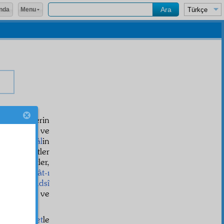
Menu
nda
güzel isimlerin
 yedi
muhit
ve
t-ı Zülcelâl
in
iz
şehadetler
ler, kıymetler,
in ve
sıfât-ı
muvafık
kudsî
cemâl
ine ve
im ve
hikmet
le