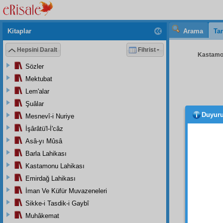
Kitaplar
Arama
Tar
Hepsini Daralt
Fihrist
Kastamon
Sözler
Mektubat
Lem'alar
Şuâlar
Duyur
Mesnevî-i Nuriye
menş
menba
İşârâtü'l-İ'câz
kudsî
s
Asâ-yı Mûsâ
vücub
Barla Lahikası
ettikle
Kastamonu Lahikası
kemâl
Emirdağ Lahikası
Samed
İman Ve Küfür Muvazeneleri
cemâl
l
kemâl
Sikke-i Tasdik-i Gaybî
Muhâkemat
İşte, 