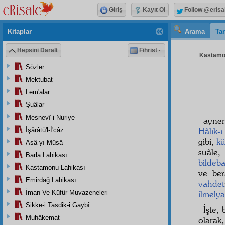
Giriş
Kayıt Ol
Follow @erisa
Kitaplar
Arama
Tar
Hepsini Daralt
Fihrist
Kastamon
Sözler
Mektubat
Lem'alar
Şuâlar
Mesnevî-i Nuriye
aynen
Hâlık-ı
İşârâtü'l-İ'câz
gibi,
kü
Asâ-yı Mûsâ
suâle,
Barla Lahikası
bildeb
Kastamonu Lahikası
ve be
Emirdağ Lahikası
vahdet
İman Ve Küfür Muvazeneleri
ilmelya
Sikke-i Tasdik-i Gaybî
İşte,
Muhâkemat
olarak