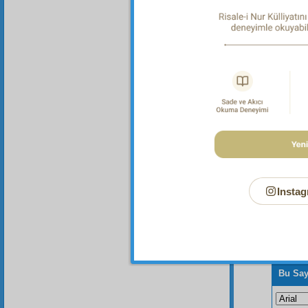
mükâlem
Rahmâni
bütün h
teveddü
istiğas
mutaza
Instag
Bu Say