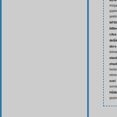
ayne
müşa
şüph
şekil
bil’it
bilb
cilve
delâl
ders-
bilme
ebed
ehad
herbir
etme
ezel
:
sons
Hâlık
şeyin