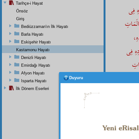
Tarihçe-i Hayat
هِ فِى
Önsöz
Giriş
َالَمَاتِ
Bediüzzaman'ın İlk Hayatı
دِهِ
Barla Hayatı
Eskişehir Hayatı
ِهِ فِى
Kastamonu Hayatı
Denizli Hayatı
بَاتِ
Emirdağı Hayatı
Afyon Hayatı
Duyuru
Isparta Hayatı
İlk Dönem Eserleri
denilm
Dipnot-1
Allah'ta