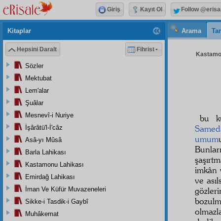
Giriş
Kayıt Ol
Follow @erisa
Kitaplar
Arama
Tar
Hepsini Daralt
Fihrist
Kastamon
Sözler
Mektubat
Lem'alar
Şuâlar
Mesnevî-i Nuriye
bu k
Samed
İşârâtü'l-İ'câz
umum
Asâ-yı Mûsâ
Bunla
Barla Lahikası
şaşırtm
Kastamonu Lahikası
imkân 
Emirdağ Lahikası
ve asıl
İman Ve Küfür Muvazeneleri
gözler
bozulm
Sikke-i Tasdik-i Gaybî
olmazla
Muhâkemat