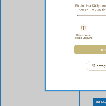
Dipnot-1
Allah'ta
bütün
m
Onun va
meşreple
ve birb
eder.
Instag
Bu Say