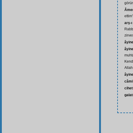
görü
Âmen
ettim
arş-ı
Rabbi
zirve
âyin
âyin
muht
Kend
Allah
âyine
câmi
cihet
galat