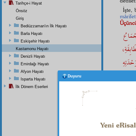
dediler
Tarihçe-i Hayat
İşte,
Önsöz
mârife
Giriş
Üçüncü
Bediüzzaman'ın İlk Hayatı
جْمَاعُ
Barla Hayatı
Eskişehir Hayatı
َطَابِقَةِ
Kastamonu Hayatı
Denizli Hayatı
ْدَتِهِ
Emirdağı Hayatı
Afyon Hayatı
قَةِ مَعَ
Duyuru
Isparta Hayatı
İlk Dönem Eserleri
denil
Sonr
"Acab