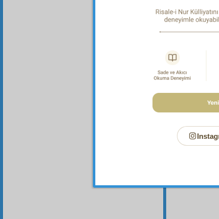
Dipnot-2
"Yeryüzü
Dipnot-3
"Dağları
Dipnot-4
Allah't
vâsi v
tohumla
bütün iç
Instag