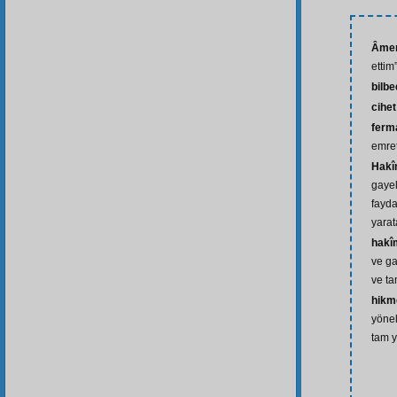
Âmen
ettim
bilb
cihet
ferm
emre
Hak
gayel
fayda
yarat
hakî
ve ga
ve ta
hikm
yönel
tam y