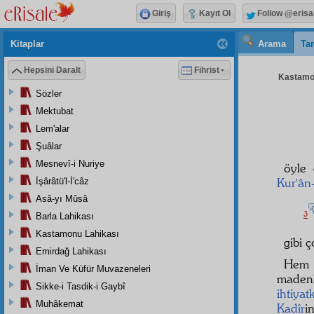
Giriş
Kayıt Ol
Follow @erisa
Kitaplar
Arama
Tar
Hepsini Daralt
Fihrist
Kastamon
Sözler
Mektubat
Lem'alar
Şuâlar
Mesnevî-i Nuriye
öyle 
Kur'ân
İşârâtü'l-İ'câz
Asâ-yı Mûsâ
3
Barla Lahikası
Kastamonu Lahikası
gibi 
Emirdağ Lahikası
Hem 
İman Ve Küfür Muvazeneleri
madenl
Sikke-i Tasdik-i Gaybî
ihtiyat
Muhâkemat
Kadîr
i