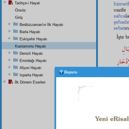
hizmet
Tarihçe-i Hayat
vazif
Önsöz
sahra
l
Giriş
şehade
Bediüzzaman'ın İlk Hayatı
sebat
ı
Barla Hayatı
İşte 
Eskişehir Hayatı
َالِ
Kastamonu Hayatı
Denizli Hayatı
دِّخَارِ
Emirdağı Hayatı
Afyon Hayatı
امَّةِ
Duyuru
Isparta Hayatı
İlk Dönem Eserleri
denil
Dipnot-1
"Dağları