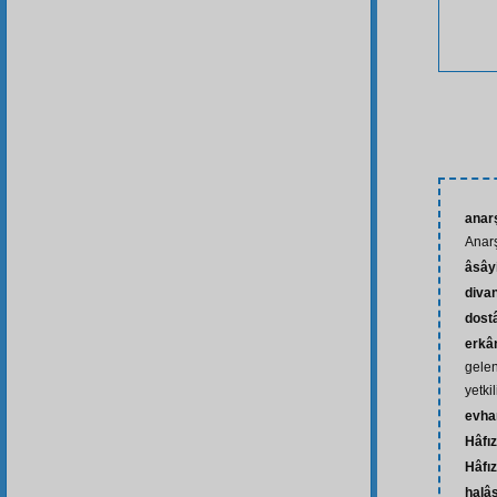
anarş
Anar
âsây
diva
dost
erkâ
gelen
yetkil
evh
Hâfız
Hâfı
halâ