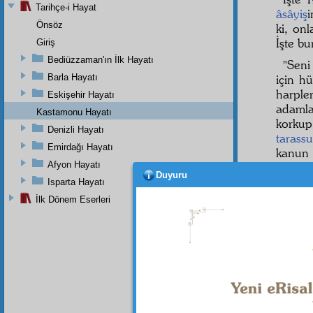
Tarihçe-i Hayat
âsâyiş
i
Önsöz
ki, onl
İşte b
Giriş
Bediüzzaman'ın İlk Hayatı
"Seni
Barla Hayatı
için h
harpl
Eskişehir Hayatı
adaml
Kastamonu Hayatı
korku
Denizli Hayatı
tarassu
Emirdağı Hayatı
kanun
Afyon Hayatı
gitti.
Duyuru
Isparta Hayatı
İlk Dönem Eserleri