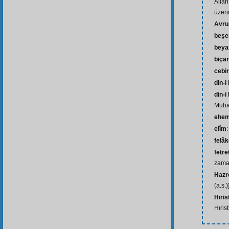
Allah
üzeri
Avru
beşe
beya
biça
cebir
din-i
din-
Muham
ehem
elîm
felâk
fetre
zama
Hazre
(a.s.)
Hıris
Hırist