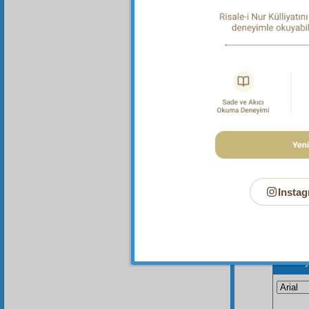
Dipnot-1
Her türl
Instag
Bu Say