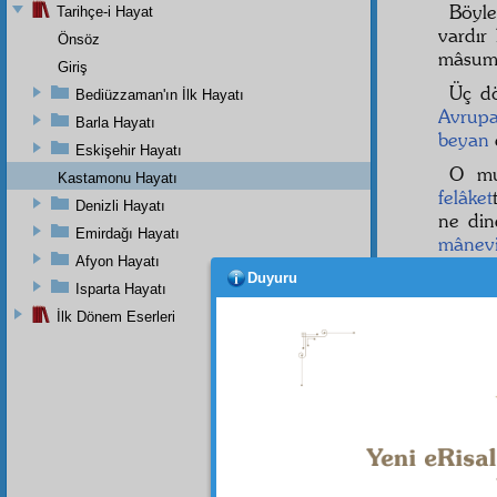
Böyl
Tarihçe-i Hayat
vardır
Önsöz
mâsuml
Giriş
Üç dö
Bediüzzaman'ın İlk Hayatı
Avrup
Barla Hayatı
beyan
Eskişehir Hayatı
O mu
Kastamonu Hayatı
felâket
Denizli Hayatı
ne din
Emirdağı Hayatı
mânev
Afyon Hayatı
On be
Duyuru
Isparta Hayatı
onu Ce
İlk Dönem Eserleri
ve
di
mad
İslâmi
Hazret-
onlar
musibe
altınd