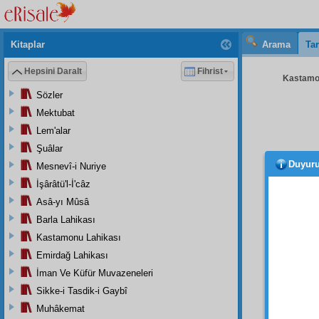
Kitaplar
Arama
Tar
Hepsini Daralt
Fihrist
Kastamon
Sözler
Mektubat
Lem'alar
Şuâlar
Duyur
Mesnevî-i Nuriye
İşârâtü'l-İ'câz
Asâ-yı Mûsâ
Aziz 
Barla Lahikası
Evve
Kastamonu Lahikası
parça
Emirdağ Lahikası
Bu
İman Ve Küfür Muvazeneleri
ağırlaş
Sikke-i Tasdik-i Gaybî
etmek
Muhâkemat
her va