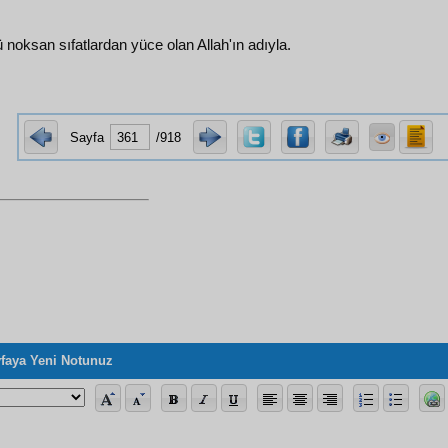
ü noksan sıfatlardan yüce olan Allah'ın adıyla.
Sayfa
/918
faya Yeni Notunuz