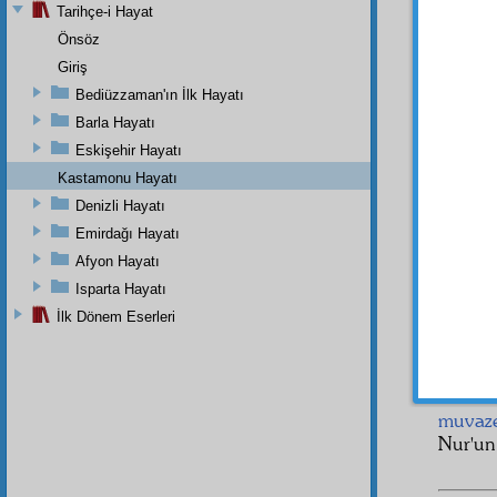
ebediy
Tarihçe-i Hayat
Bu hat
Önsöz
eyledi.
Giriş
İşte 
Bediüzzaman'ın İlk Hayatı
kısmen
Barla Hayatı
Görd
Eskişehir Hayatı
alakada
Kastamonu Hayatı
sever,
Denizli Hayatı
tarikat
Emirdağı Hayatı
meyvel
Afyon Hayatı
saadet
Isparta Hayatı
fevâid
illet
der
İlk Dönem Eserleri
ameli i
Bu h
zulüma
muvaz
Nur'un 