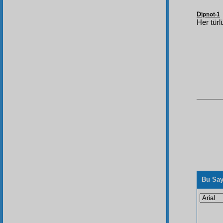
Dipnot-1
Her türl
Bu Say