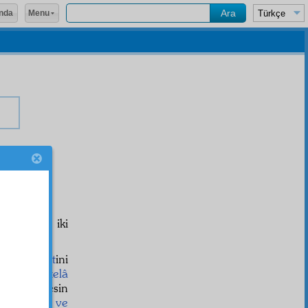
Menu
nda
ir yazılan iki
şamak
şerait
ini
k
i ve
müptelâ
ayı, herkesin
t-ı diniye ve