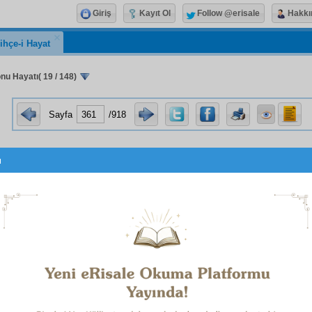
Giriş
Kayıt Ol
Follow @erisale
Hakkı
ihçe-i Hayat
u Hayatı( 19 / 148)
Sayfa
/918
u
بِاسْمِهِ سُبْحَانَهُ
1
Sıddık Kardeşlerim;
lce,
hayat-ı dünyeviye
yi
hayat-ı uhreviye
ye tercih etmeye da
ya
tetimme
dir.
acip
asr
ın
hayat-ı dünyeviye
yi ağırlaştırması ve ya
tırıp çoğaltması ve
hâcât-ı gayr-ı zaruriye
yi görenekle,
tirya
le
hâcât-ı zaruriye
derecesine getirmesiyle hayatı ve yaşam
kitte en büyük maksat ve gayesi yapmıştır. Onunla
haya