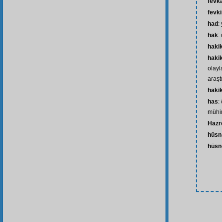
fevk
fevk
had
:
hak
:
haki
haki
olayl
araşt
hakik
has
:
mühim
Hazre
hüsn
hüsn