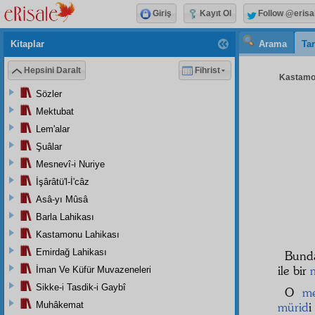
Giriş
Kayıt Ol
Follow @erisa
Kitaplar
Arama
Tar
Hepsini Daralt
Fihrist
Kastamon
Sözler
Mektubat
Lem'alar
Şuâlar
Mesnevî-i Nuriye
İşârâtü'l-İ'câz
Asâ-yı Mûsâ
Barla Lahikası
Kastamonu Lahikası
Emirdağ Lahikası
Bund
ile bir
İman Ve Küfür Muvazeneleri
Sikke-i Tasdik-i Gaybî
O
m
Muhâkemat
mürid
i