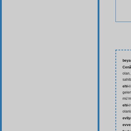
beya
Cenâ
olan,
sahib
ehl-i
gelen
mü’m
ehl-i
olanl
evliy
evve