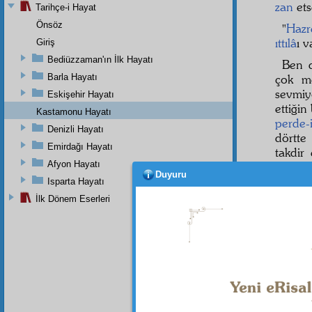
zan
et
Tarihçe-i Hayat
Önsöz
"
Hazr
ıttılâ
ı 
Giriş
Bediüzzaman'ın İlk Hayatı
Ben 
Barla Hayatı
çok m
sevmi
Eskişehir Hayatı
ettiğin
Kastamonu Hayatı
perde-
Denizli Hayatı
dörtte
Emirdağı Hayatı
takdir
Afyon Hayatı
iman
a 
Duyuru
Isparta Hayatı
İlk Dönem Eserleri
Dipnot-1
Her türl