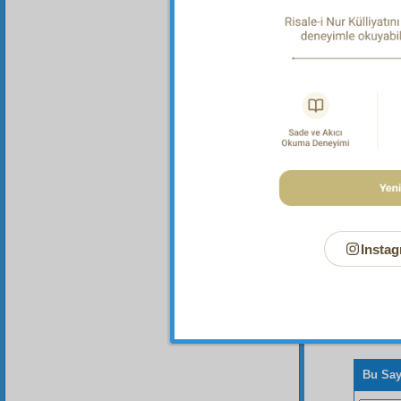
Dipnot-1
"Ben n
12:53.
Instag
Bu Say