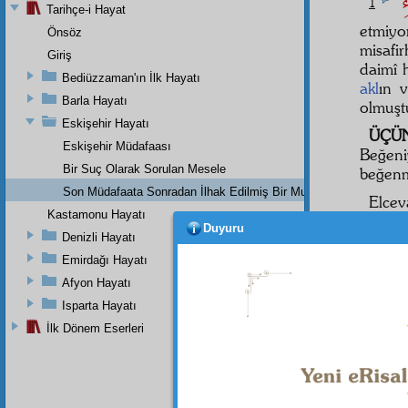
وءِ
1
Tarihçe-i Hayat
etmiy
Önsöz
misafi
Giriş
daimî 
Bediüzzaman'ın İlk Hayatı
akl
ın 
Barla Hayatı
olmuşt
Eskişehir Hayatı
ÜÇÜ
Eskişehir Müdafaası
Beğeni
Bir Suç Olarak Sorulan Mesele
beğenm
Son Müdafaata Sonradan İlhak Edilmiş Bir Mukaddeme
Elcev
Kastamonu Hayatı
sizi v
Duyuru
Denizli Hayatı
maksa
düşünm
Emirdağı Hayatı
bakmak
Afyon Hayatı
hakkını
Isparta Hayatı
Kalbe
İlk Dönem Eserleri
arzu e
de,
ha
ıslah
ın
teşebb