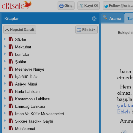
Giriş
Kayıt Ol
Follow @erisa
Kitaplar
Arama
Tar
Hepsini Daralt
Fihrist
Eskişehir
Sözler
Mektubat
Lem'alar
Şuâlar
Mesnevî-i Nuriye
bana
etmedi
İşârâtü'l-İ'câz
Asâ-yı Mûsâ
Hem
Barla Lahikası
olmaz,
başıy
Kastamonu Lahikası
şarlata
Emirdağ Lahikası
Ebleh
b
İman Ve Küfür Muvazeneleri
Amm
Sikke-i Tasdik-i Gaybî
Muhâkemat