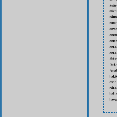
âsây
düzen
bâtı
bilfiil
diva
ebed
eble
ehl-i 
ehl-i
âhir
fâni
:
fenal
haki
esas
hâl-i
hali,
hayat