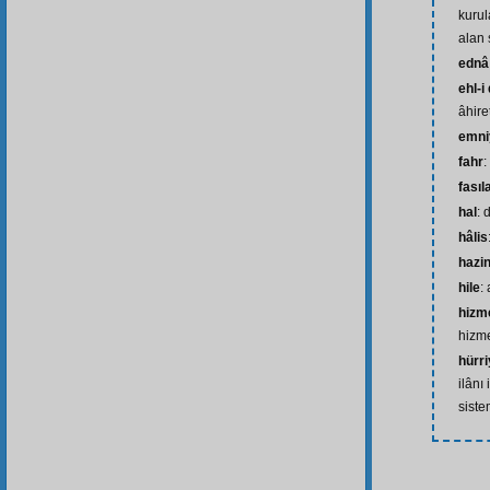
kurul
alan
ednâ
ehl-i
âhir
emni
fahr
:
fasıl
hal
: 
hâlis
hazi
hile
:
hizme
hizme
hürri
ilânı
siste