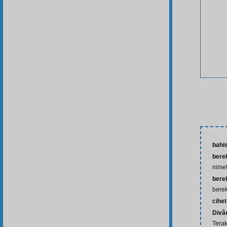
bahi
bere
nime
berek
berek
cihet
Divân
Tera