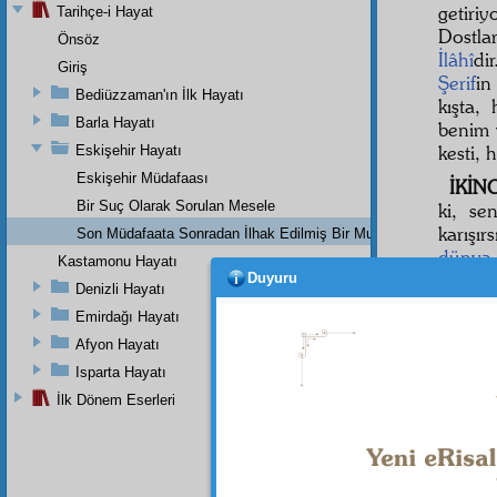
getiri
Tarihçe-i Hayat
Dostla
Önsöz
İlâhî
di
Giriş
Şerif
in
Bediüzzaman'ın İlk Hayatı
kışta
Barla Hayatı
benim 
kesti, 
Eskişehir Hayatı
Eskişehir Müdafaası
İKİN
Bir Suç Olarak Sorulan Mesele
ki, se
karışı
Son Müdafaata Sonradan İlhak Edilmiş Bir Mukaddeme
dünya
Kastamonu Hayatı
nasıl b
Duyuru
Denizli Hayatı
Elcev
Emirdağı Hayatı
zaman
Afyon Hayatı
Şehad
Isparta Hayatı
değil k
İlk Dönem Eserleri
Eğer
h
edilec
daima ç