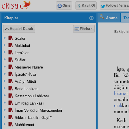
Giriş
Kayıt Ol
Follow @erisa
Kitaplar
Arama
Tar
Hepsini Daralt
Fihrist
Eskişehir
Sözler
Mektubat
Lem'alar
Şuâlar
Mesnevî-i Nuriye
İşte,
Bu k
İşârâtü'l-İ'câz
zannet
Asâ-yı Mûsâ
düşün
Barla Lahikası
hizmet
Kastamonu Lahikası
veyahu
Emirdağ Lahikası
rızık
lar
İman Ve Küfür Muvazeneleri
mırmırl
Sikke-i Tasdik-i Gaybî
Kedi
Muhâkemat
makine