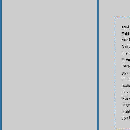
ednâ
Eski
Nursî
ferma
buyr
Firenk
Garp
gıya
bulu
hâdi
olay
iktiz
istiğ
mah
giym