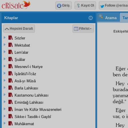
Giriş
Kayıt Ol
Follow @erisa
Kitaplar
Arama
Tar
Hepsini Daralt
Fihrist
Eskişehir
Sözler
Mektubat
Lem'alar
Şuâlar
Mesnevî-i Nuriye
Eğer 
ben de
İşârâtü'l-İ'câz
Asâ-yı Mûsâ
Hey 
Barla Lahikası
burad
yanıma
Kastamonu Lahikası
değil."
Emirdağ Lahikası
Eğer 
İman Ve Küfür Muvazeneleri
var, o 
Sikke-i Tasdik-i Gaybî
Muhâkemat
Hey 