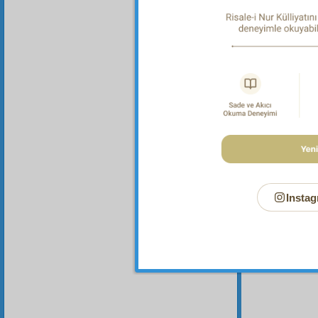
Birin
tezyifk
Dipnot-1
"İslâm, 
sonra, H
öncesi 
bir çok hadis-
dini, ke
Ahkâm: 
26; İbni
Instag