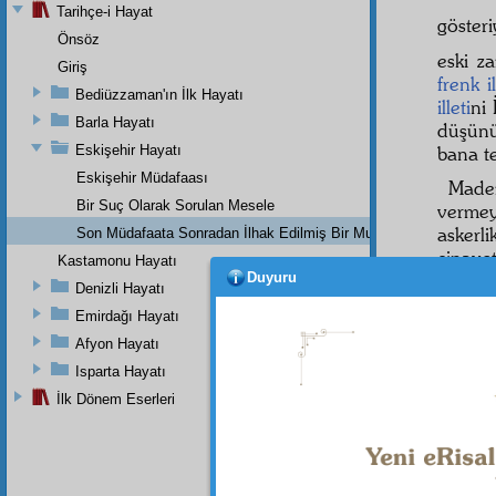
Tarihçe-i Hayat
göster
Önsöz
eski z
Giriş
frenk il
Bediüzzaman'ın İlk Hayatı
illeti
ni 
Barla Hayatı
düşün
Eskişehir Hayatı
bana te
Eskişehir Müdafaası
Madem
Bir Suç Olarak Sorulan Mesele
verme
askerl
Son Müdafaata Sonradan İlhak Edilmiş Bir Mukaddeme
cinaye
Kastamonu Hayatı
Duyuru
nev'in
Denizli Hayatı
vicdan
Emirdağı Hayatı
ÜÇÜ
Afyon Hayatı
Halim
Isparta Hayatı
eden d
İlk Dönem Eserleri
nasıl
t
tahkir
Elcev