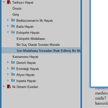
vehim
Tarihçe-i Hayat
dokuz 
Önsöz
hakim
l
Giriş
kat'î b
Bediüzzaman'ın İlk Hayatı
karar
Barla Hayatı
muahe
Eskişehir Hayatı
Birin
Eskişehir Müdafaası
fıkra
yı
rejimi
Bir Suç Olarak Sorulan Mesele
asılsız
Son Müdafaata Sonradan İlhak Edilmiş Bir Mukaddeme
Kastamonu Hayatı
Ben 
yalnız
Denizli Hayatı
kısım 
Emirdağı Hayatı
kısmın
Afyon Hayatı
"
hükû
Isparta Hayatı
aleyhi
İlk Dönem Eserleri
medeni
medeni
midir?
kanunl