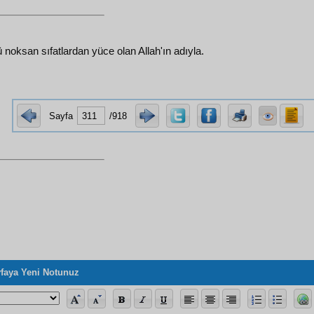
ü noksan sıfatlardan yüce olan Allah'ın adıyla.
Sayfa
/918
faya Yeni Notunuz