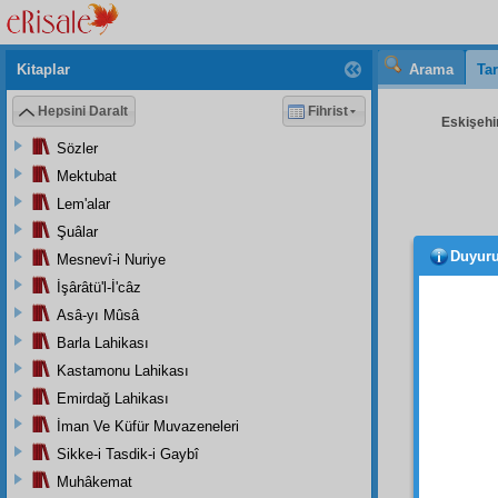
Kitaplar
Arama
Tar
Hepsini Daralt
Fihrist
Eskişehir
Sözler
Mektubat
Lem'alar
Şuâlar
Duyur
Mesnevî-i Nuriye
İşârâtü'l-İ'câz
Asâ-yı Mûsâ
Barla Lahikası
Kastamonu Lahikası
Emirdağ Lahikası
İman Ve Küfür Muvazeneleri
Sikke-i Tasdik-i Gaybî
Kara
geçen
Muhâkemat