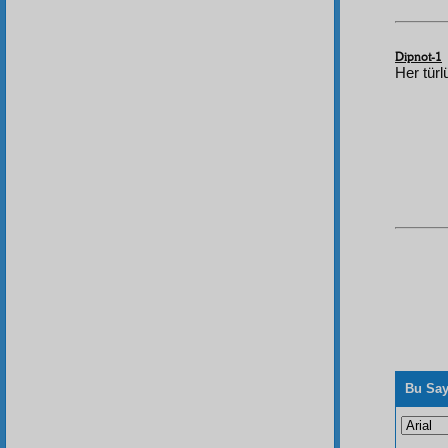
Dipnot-1
Her türl
Bu Say