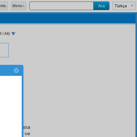
Menu
nda
 / 44)
a
ne
şı
emenin
zapt
ına
daki asılsız ve