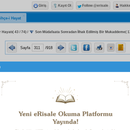
Giriş
Kayıt Ol
Follow @erisale
Hakkı
ihçe-i Hayat
 Hayatı( 43 / 74)
/
Son Müdafaata Sonradan İlhak Edilmiş Bir Mukaddeme( 13
Sayfa
/918
u
Ceza
Hâkim
ine Son
Müdafa
بِاسْمِهِ سُبْحَانَهُ
1
Altmış küsur sahifeden ibaret olan
ithamkâra
kararname
deki—on iki sahifelik—şahsıma ait kısmına kar
müdafaa
mdır:
rname
de aleyhimizde zikredilen maddelere karşı, mahk
müdafaat
ımda kat'î cevapları vardır. Bu
kararname
nam
ın