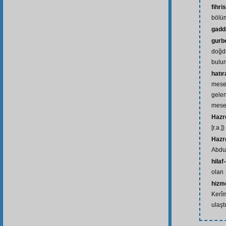
fihri
bölü
gadd
gurb
doğd
bulu
hatır
mesele
gelen
mese
Hazre
[r.a.])
Hazr
Abdul
hilaf
olan
hizme
Kerîm
ulaşt