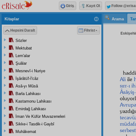
Giriş
Kayıt Ol
Follow @erisa
Kitaplar
Arama
Tar
Hepsini Daralt
Fihrist
Eskişehir
Sözler
Mektubat
Lem'alar
Şuâlar
Mesnevî-i Nuriye
haddi
Ali
ile
İşârâtü'l-İ'câz
sırr-ı i
Asâ-yı Mûsâ
Âsâyiş-
Barla Lahikası
oluyor
Kastamonu Lahikası
Avrup
Emirdağ Lahikası
yazdığ
İman Ve Küfür Muvazeneleri
tecavü
müdaf
Sikke-i Tasdik-i Gaybî
serbest
Muhâkemat