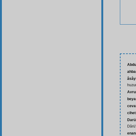
Abdu
ahba
âsâyi
huzu
Avru
beya
ceva
cihet
Darü
Dârü’
enan