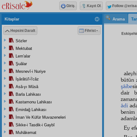
Giriş
Kayıt Ol
Follow @erisa
Kitaplar
Arama
Tar
Hepsini Daralt
Fihrist
Eskişehir
Sözler
Mektubat
Lem'alar
Şuâlar
Mesnevî-i Nuriye
aleyh
bütün 
İşârâtü'l-İ'câz
şâibe
s
Asâ-yı Mûsâ
dair 
Barla Lahikası
zaman
Kastamonu Lahikası
âdi
ada
Emirdağ Lahikası
benim 
İman Ve Küfür Muvazeneleri
adamla
Sikke-i Tasdik-i Gaybî
Ey ef
Muhâkemat