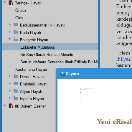
Ben 
Tarihçe-i Hayat
Türkl
Önsöz
olmuş
Giriş
kardeş
olduğ
Bediüzzaman'ın İlk Hayatı
ve tar
Barla Hayatı
kendi
Eskişehir Hayatı
ettiğim
Eskişehir Müdafaası
He
Bir Suç Olarak Sorulan Mesele
İhtiyar
Son Müdafaata Sonradan İlhak Edilmiş Bir Mukaddeme
kısmı
Kastamonu Hayatı
taife
le
Duyuru
belki T
Denizli Hayatı
belâya
Emirdağı Hayatı
perdes
Afyon Hayatı
Ey ef
Isparta Hayatı
teşkil
e
İlk Dönem Eserleri
kırkta
bir cin