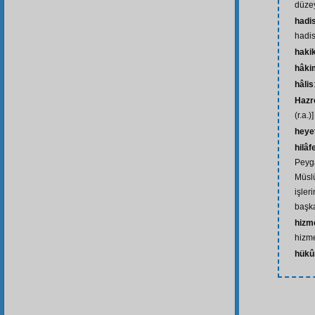
düze
hadis
hadis
hakik
hâki
hâlis
Hazre
(r.a.)]
heye
hilâf
Peyga
Müsl
işler
başk
hizme
hizme
hükû