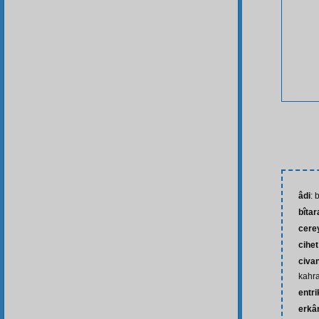
âdi
: 
bîtar
cere
cihet
civa
kahr
entri
erkâ