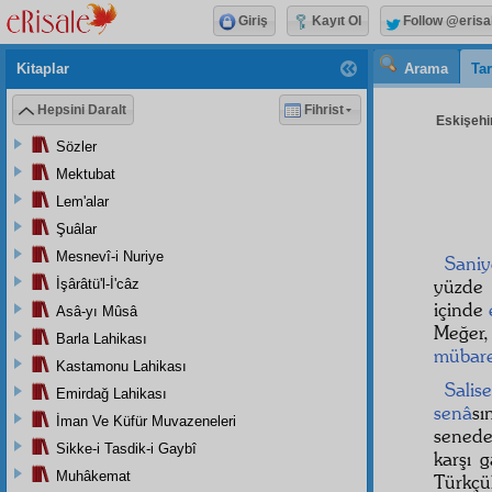
Giriş
Kayıt Ol
Follow @erisa
Kitaplar
Arama
Tar
Hepsini Daralt
Fihrist
Eskişehir
Sözler
Mektubat
Lem'alar
Şuâlar
Mesnevî-i Nuriye
Sani
yüzde 
İşârâtü'l-İ'câz
içinde
Asâ-yı Mûsâ
Meğer,
Barla Lahikası
mübar
Kastamonu Lahikası
Salis
Emirdağ Lahikası
senâ
s
İman Ve Küfür Muvazeneleri
senede
Sikke-i Tasdik-i Gaybî
karşı 
Muhâkemat
Türkçü