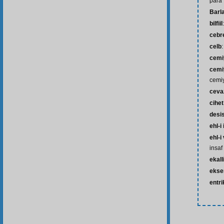
para
Barl
bilfiil
cebr
celb
cemi
cemiy
cemiy
ceva
cihet
desi
ehl-i
ehl-i
insaf
ekall
ekse
entri