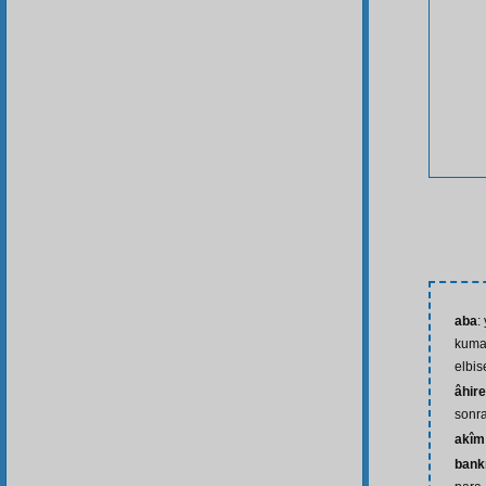
aba
:
kumaş
elbis
âhire
sonra
akîm
bank