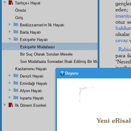
gençle
Tarihçe-i Hayat
eden;
Önsöz
imaniy
Giriş
otuz 
Bediüzzaman'ın İlk Hayatı
hakikat
Barla Hayatı
olsala
cevaz
v
Eskişehir Hayatı
Eskişehir Müdafaası
Rabi
Bir Suç Olarak Sorulan Mesele
para i
"Nere
Son Müdafaata Sonradan İlhak Edilmiş Bir Mukaddeme
insafta
Kastamonu Hayatı
Duyuru
İkinc
Denizli Hayatı
Emirdağı Hayatı
Mene
Afyon Hayatı
kanun
"
Hükû
Isparta Hayatı
beni
B
İlk Dönem Eserleri
olamı
teşebbü
Beni