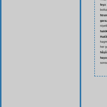
feyz
boll
fıtra
gara
niyetl
hakik
Hakîm
haşme
her ş
hâşâ
hayat
sons