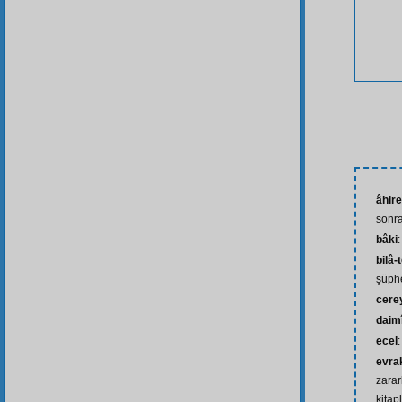
âhire
sonra
bâki
bilâ-
şüph
cere
daim
ecel
evrak
zarar
kitap