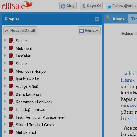
Giriş
Kayıt Ol
Follow @erisa
Kitaplar
Arama
Tar
Hepsini Daralt
Fihrist
Eskişehir
Sözler
Mektubat
Lem'alar
Şuâlar
Mesnevî-i Nuriye
sükût
tılsım-ı
İşârâtü'l-İ'câz
ve her
Asâ-yı Mûsâ
kurtul
Barla Lahikası
kapısı
Kastamonu Lahikası
muazz
Emirdağ Lahikası
yüzer 
İman Ve Küfür Muvazeneleri
bu
sırr
Sikke-i Tasdik-i Gaybî
Acab
Muhâkemat
bir ada