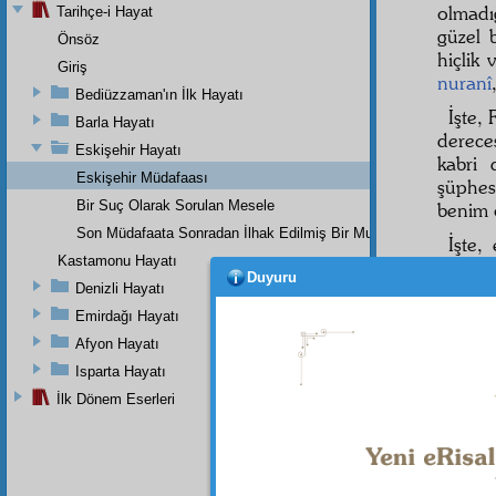
olmadı
Tarihçe-i Hayat
güzel 
Önsöz
hiçlik
Giriş
nuranî
Bediüzzaman'ın İlk Hayatı
İşte, 
Barla Hayatı
derec
Eskişehir Hayatı
kabri 
Eskişehir Müdafaası
şüphes
Bir Suç Olarak Sorulan Mesele
benim 
Son Müdafaata Sonradan İlhak Edilmiş Bir Mukaddeme
İşte,
Kastamonu Hayatı
Risale
Duyuru
cereya
Denizli Hayatı
müsaad
Emirdağı Hayatı
nesl-i 
Afyon Hayatı
müseb
Isparta Hayatı
dindar
İlk Dönem Eserleri