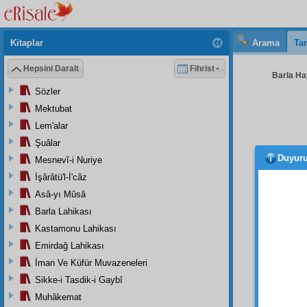
Kitaplar
Arama
Tar
Hepsini Daralt
Fihrist
Barla Hay
Sözler
Mektubat
Lem'alar
Şuâlar
Duyur
Mesnevî-i Nuriye
Karde
İşârâtü'l-İ'câz
Size 
Asâ-yı Mûsâ
beyan
Barla Lahikası
Sizl
Kastamonu Lahikası
arkadaş
Emirdağ Lahikası
Aziz
k
İman Ve Küfür Muvazeneleri
bahçed
Sikke-i Tasdik-i Gaybî
para b
Muhâkemat
seyyie