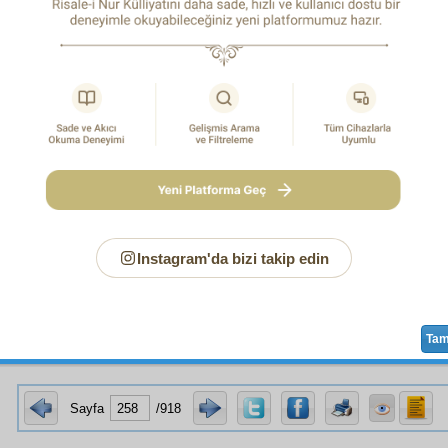
t
a karşı kalbi bulandırıp itiraz etmemektir.
Hakaik
e d
ları ve bazan da
tafsilât
ları
sünuhat-ı ilhâmiye
nev'inden
n
umumiyetle
şüphesizdir, kat'îdir.
iz, kardeşlerim ve ders arkadaşlarım, benim hatâmı gör
tçe bana söyleseniz
mesrur
olacağım. Hattâ başıma vursanı
diyeceğim.
Hak
kın hatırını
muhafaza
için başka hatırlara b
e
nin
enâniyet
i hesabına
Hak
kın hatırı olan bilmediğim
a değil,
ale'r-re'si ve'l-ayn
kabul ederim.
siniz ki, şu zamanda şu
vazife-i imaniye
çok
mühim
dir. Benim 
het
lerle
inkısam
etmiş bir
biçare
ye yükletmemeli, elden 
 etmeli…
Instagram'da bizi takip edin
-ı Hak
,
kemâl-i rahmet
inden, iki senedir ciddî
hakaik
e
nisb
ler
nev'inden
tevafukat-ı latîfe
ile
ezhân
ımızı
taltif
ett
ndirdi.
Kemâl-i merhamet
inden o tevafukat-ı lâtîfe meyveleri
Ta
Sayfa
/918