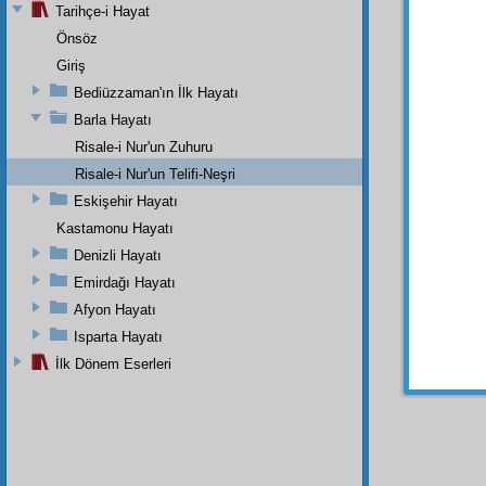
hasena
Tarihçe-i Hayat
külliyat
Önsöz
heme
Giriş
Bilin
Bediüzzaman'ın İlk Hayatı
serbes
Barla Hayatı
olsun 
Risale-i Nur'un Zuhuru
emmâr
Risale-i Nur'un Telifi-Neşri
müdafa
Eskişehir Hayatı
Bilir
Kastamonu Hayatı
çok
ci
Denizli Hayatı
yardım
Emirdağı Hayatı
Cenâb
Afyon Hayatı
fâkihe
Isparta Hayatı
neş'ele
İlk Dönem Eserleri