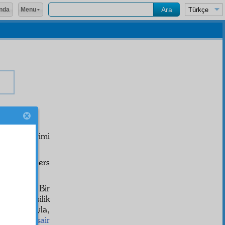
Menu
nda
k bir fikrimi
r
cihet
te ders
 hatâdır. Bir
azinede silik
sayılmasıyla,
örünse de,
sair