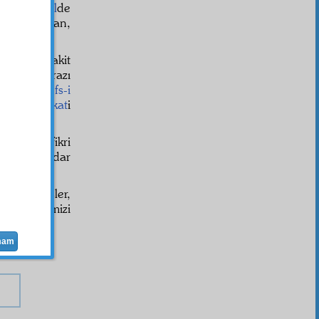
air
mesâil
de
olduğundan,
düğünüz vakit
z, Allah razı
akılmaz.
Nefs-i
iz bir
hakikat
i
gibi zaif, fikri
geldiği kadar
eten
yemişler,
i, zihnimizi
yle, ciddî
mam