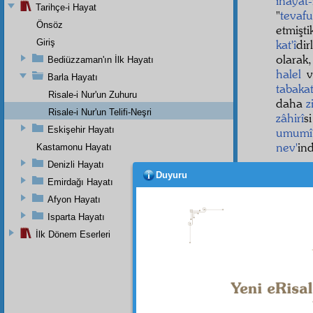
inâyât-
Tarihçe-i Hayat
"
tevafu
Önsöz
etmişti
Giriş
kat'î
dir
olarak,
Bediüzzaman'ın İlk Hayatı
halel
v
Barla Hayatı
tabakat
Risale-i Nur'un Zuhuru
daha
z
Risale-i Nur'un Telifi-Neşri
zâhirî
s
Eskişehir Hayatı
umumî
nev'
in
Kastamonu Hayatı
Denizli Hayatı
O
zâh
Duyuru
Resul-
Emirdağı Hayatı
görünü
Afyon Hayatı
vaziyet
Isparta Hayatı
muttali
İlk Dönem Eserleri
gaybî
di