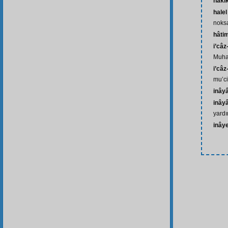
haki
hale
noksa
hâti
i’câ
Muha
i’câz
mu’ci
inây
inâyâ
yardı
inây