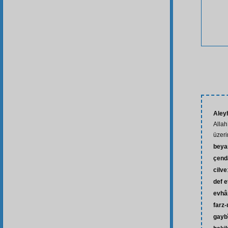
Aley
Allah
üzeri
beya
çend
cilve
def 
evh
farz-
gayb