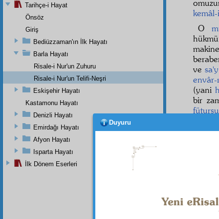
omuzu
Tarihçe-i Hayat
kemâl-
Önsöz
O
m
Giriş
hükmü
Bediüzzaman'ın İlk Hayatı
makine
Barla Hayatı
berabe
Risale-i Nur'un Zuhuru
ve
sa'
envâr-
Risale-i Nur'un Telifi-Neşri
(yani
h
Eskişehir Hayatı
bir z
Kastamonu Hayatı
fütursu
Denizli Hayatı
i Kur'â
Duyuru
Emirdağı Hayatı
Evet
Afyon Hayatı
Samim
Isparta Hayatı
dairesi
İlk Dönem Eserleri