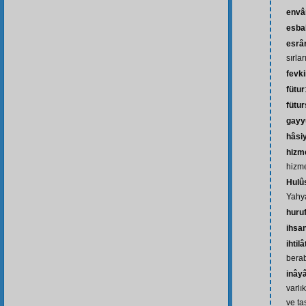
envâ
esba
esrâr
sırlar
fevk
fütur
fütu
gayy
hâsi
hizme
hizme
Hulû
Yahya
huru
ihsa
ihtilâ
bera
inây
varlı
ve ta