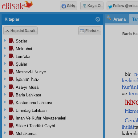
Giriş
Kayıt Ol
Follow @erisa
Kitaplar
Arama
Tar
Hepsini Daralt
Fihrist
Barla Hay
Sözler
Mektubat
Lem'alar
Şuâlar
Mesnevî-i Nuriye
bir
n
fevkin
İşârâtü'l-İ'câz
Kur'ân
Asâ-yı Mûsâ
ve
tem
Barla Lahikası
İKİN
Kastamonu Lahikası
Hizme
Emirdağ Lahikası
İman Ve Küfür Muvazeneleri
Cenâ
Sikke-i Tasdik-i Gaybî
ihtilât
t
kalemle
Muhâkemat