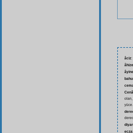
âciz
:
âhiz
âyin
bahu
cema
Cenâ
olan,
yüce 
dere
dere
diyar
ecza