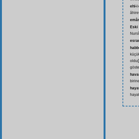
ehl-i
âhir
emân
Eski
Nursî
esra
habb
küçük
oldu
göst
hava
birin
hayat
hayat