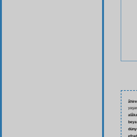
âhire
yaşa
alâk
beya
düny
efra