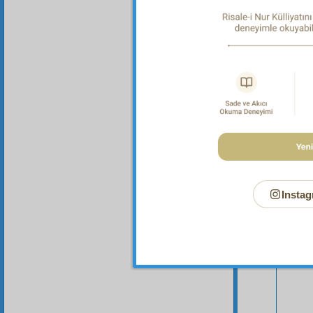
mübar
Instag
Bu Say