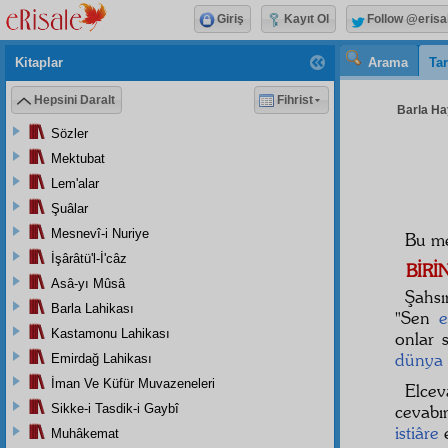
Giriş
Kayıt Ol
Follow @erisa
Kitaplar
Arama
Tar
Hepsini Daralt
Fihrist
Barla Hay
Sözler
Mektubat
Lem'alar
Şuâlar
Mesnevî-i Nuriye
Bu me
İşârâtü'l-İ'câz
BİRİ
Asâ-yı Mûsâ
Şahsı
Barla Lahikası
"Sen
e
Kastamonu Lahikası
onlar 
dünya
Emirdağ Lahikası
İman Ve Küfür Muvazeneleri
Elce
Sikke-i Tasdik-i Gaybî
cevab
istiâre
e
Muhâkemat