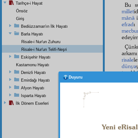
Tarihçe-i Hayat
Bu s
millet
i
Önsöz
mânâ
i
Giriş
efrad
ı
Bediüzzaman'ın İlk Hayatı
mecbu
Barla Hayatı
edeyi
Risale-i Nur'un Zuhuru
Çünk
Risale-i Nur'un Telifi-Neşri
arkamı
Eskişehir Hayatı
risale
l
Kastamonu Hayatı
dünya
teşebb
Denizli Hayatı
Duyuru
dikka
Emirdağı Hayatı
esrar
ı
Afyon Hayatı
millet
i
Isparta Hayatı
dokuz 
İlk Dönem Eserleri
mes'ul
kubbe
mecbu
Amm
mecbu