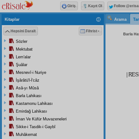
Giriş
Kayıt Ol
Follow @erisa
Kitaplar
Arama
Tar
Hepsini Daralt
Fihrist
Barla Hay
Sözler
Mektubat
Lem'alar
Şuâlar
Mesnevî-i Nuriye
|RES
İşârâtü'l-İ'câz
Asâ-yı Mûsâ
Barla Lahikası
Kastamonu Lahikası
Emirdağ Lahikası
İman Ve Küfür Muvazeneleri
Sikke-i Tasdik-i Gaybî
Muhâkemat