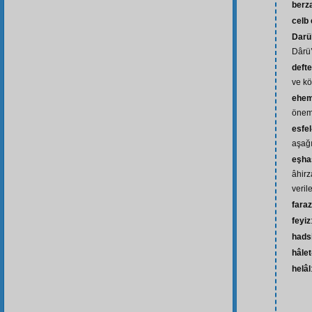
berz
celb
Darü
Dârü’
defte
ve kö
ehem
önem
esfel-
aşağı
eşha
âhir
veril
fara
feyiz
hads
hâlet
helâl