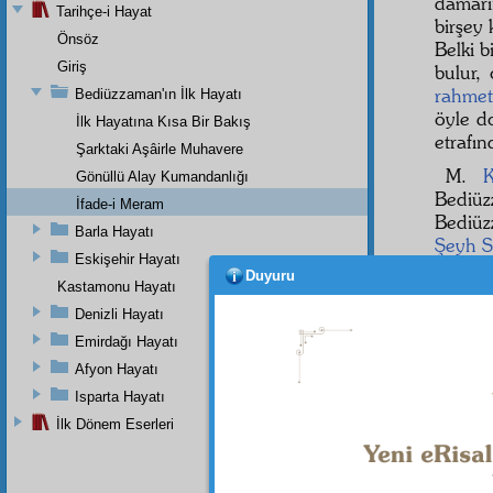
damarı
Tarihçe-i Hayat
birşey
Önsöz
Belki b
Giriş
bulur,
rahmet
Bediüzzaman'ın İlk Hayatı
öyle do
İlk Hayatına Kısa Bir Bakış
etrafın
Şarktaki Aşâirle Muhavere
M.
Gönüllü Alay Kumandanlığı
Bediü
İfade-i Meram
Bediü
Barla Hayatı
Şeyh S
Eskişehir Hayatı
Duyuru
Bedi
Kastamonu Hayatı
kısmın
Denizli Hayatı
âhirza
Emirdağı Hayatı
Ve yin
Afyon Hayatı
Isparta Hayatı
İlk Dönem Eserleri
Dipnot-1
"O gün 
43:67.