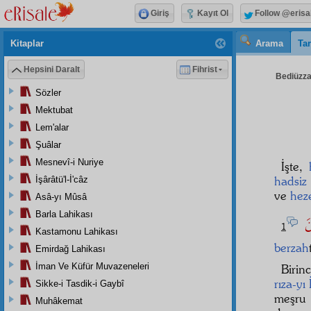
Giriş
Kayıt Ol
Follow @erisa
Kitaplar
Arama
Tar
Hepsini Daralt
Fihrist
Bediüzzam
Sözler
Mektubat
Lem'alar
Şuâlar
Mesnevî-i Nuriye
İşte,
hadsiz
İşârâtü'l-İ'câz
ve
hez
Asâ-yı Mûsâ
Barla Lahikası
ينَ
1
Kastamonu Lahikası
berzah
Emirdağ Lahikası
İman Ve Küfür Muvazeneleri
Birin
rıza-yı 
Sikke-i Tasdik-i Gaybî
meşr
Muhâkemat