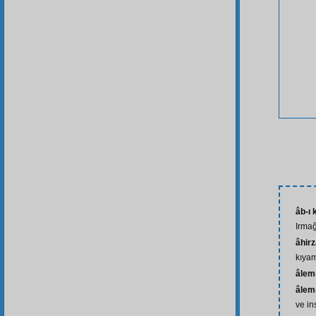
âb-ı
Irmağ
âhir
kıyam
âlem-
âlem-
ve in