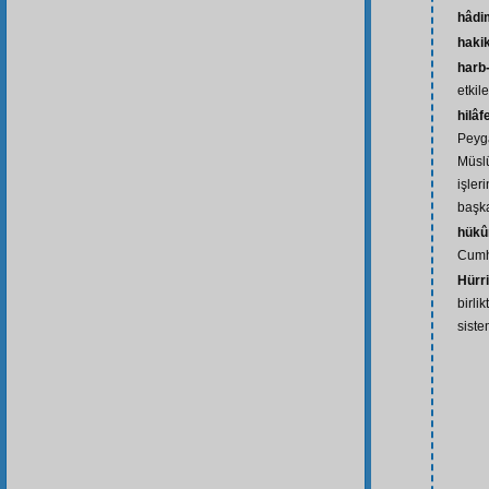
hâdi
haki
harb
etkil
hilâf
Peyga
Müsl
işler
başk
hükû
Cumh
Hürr
birli
siste