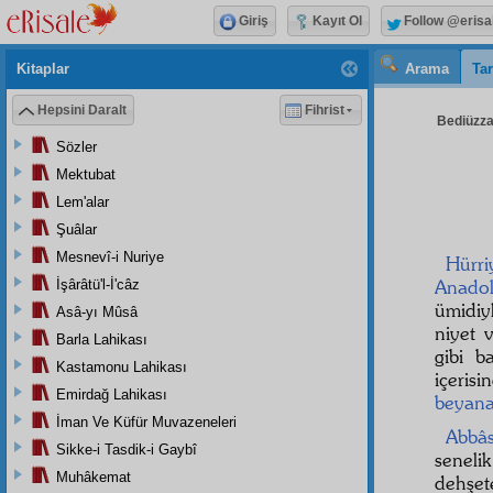
Giriş
Kayıt Ol
Follow @erisa
Kitaplar
Arama
Tar
Hepsini Daralt
Fihrist
Bediüzzam
Sözler
Mektubat
Lem'alar
Şuâlar
Mesnevî-i Nuriye
Hürri
Anado
İşârâtü'l-İ'câz
ümidiy
Asâ-yı Mûsâ
niyet
Barla Lahikası
gibi b
Kastamonu Lahikası
içeri
Emirdağ Lahikası
beyana
İman Ve Küfür Muvazeneleri
Abbâs
Sikke-i Tasdik-i Gaybî
seneli
Muhâkemat
dehşe