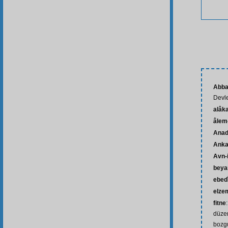
Abba
Devle
alâk
âlem-
Anad
Anka
Avn-i
beya
ebed
elze
fitne
düzen
bozg