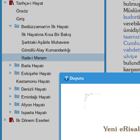
bulmu
Tarihçe-i Hayat
Müslüm
Önsöz
kudret
Giriş
verebi
Bediüzzaman'ın İlk Hayatı
ümidi
İlk Hayatına Kısa Bir Bakış
taarruz
Cumhu
Şarktaki Aşâirle Muhavere
vahdet
Gönüllü Alay Kumandanlığı
ulviye
İfade-i Meram
bulund
Barla Hayatı
karşısın
Eskişehir Hayatı
Âlem-
Duyuru
Kastamonu Hayatı
tehli
Denizli Hayatı
ateşlen
Emirdağı Hayatı
Afyon Hayatı
Isparta Hayatı
İlk Dönem Eserleri