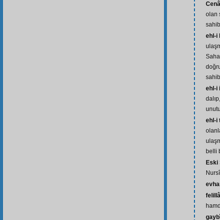
Cenâ
olan 
sahib
ehl-i
ulaşm
Saha
doğru
sahibi
ehl-i
dalıp
unut
ehl-i
olanl
ulaşm
belli
Eski
Nursî
evh
felil
hamd
gayb