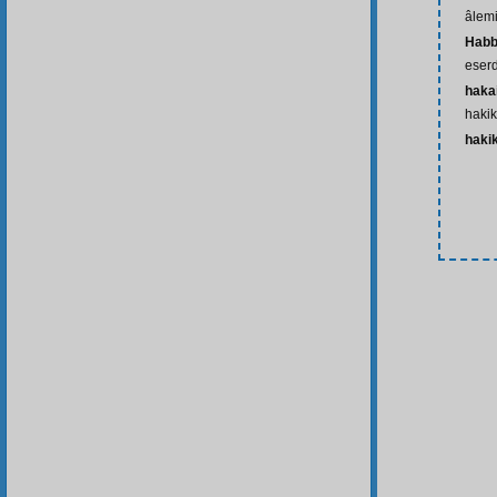
âlemi
Hab
eserd
hakai
hakik
haki