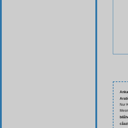
Anka
Arab
Nur K
Mesne
bilâh
câaz