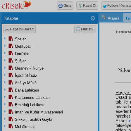
Giriş
Kayıt Ol
Follow @erisa
Kitaplar
Arama
Tar
Hepsini Daralt
Fihrist
Bediüzzam
Sözler
Mektubat
Lem'alar
Şuâlar
Mesnevî-i Nuriye
Yukar
İşârâtü'l-İ'câz
Asâ-yı Mûsâ
Barla Lahikası
Haşiye-
Üstad B
Kastamonu Lahikası
tab ile
Emirdağ Lahikası
birarad
eserler 
İman Ve Küfür Muvazeneleri
hareket 
Sikke-i Tasdik-i Gaybî
Ekser
e
felsefi
Muhâkemat
giden 