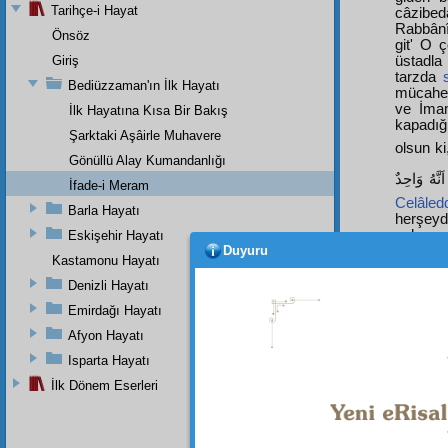
Tarihçe-i Hayat
câzibed
Rabbân
Önsöz
git' O 
Giriş
üstadla 
tarzda
Bediüzzaman'ın İlk Hayatı
mücahed
ve İmam
İlk Hayatına Kısa Bir Bakış
kapadığ
Şarktaki Aşâirle Muhavere
olsun ki
Gönüllü Alay Kumandanlığı
İfade-i Meram
Celâled
Barla Hayatı
herşeyd
çalışıp
Eskişehir Hayatı
Duyuru
Mesnevî
Kastamonu Hayatı
Zerre
,
ve
Lem
Denizli Hayatı
mesleği
Emirdağı Hayatı
muhtaç m
Mesnevîl
Afyon Hayatı
çalışmı
Isparta Hayatı
enfüsî, 
geniş v
İlk Dönem Eserleri
çıkarmı
mânevîs
Kur'ân'a
karşı m