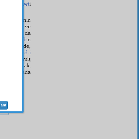
mek,
insaniyet
i
r ki: Asya'nın
-i meşrua
ve
n anahtarı da
İslâm
ecanib
in
iye
, âlemde,
 herbir
ferd-i
 üç yüz yetmiş
 muhal
olarak,
lar da, feda
mam