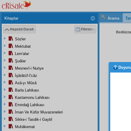
Kitaplar
Arama
Tar
Hepsini Daralt
Fihrist
Bediüzzam
Sözler
Mektubat
Lem'alar
Şuâlar
Duyur
Mesnevî-i Nuriye
yükse
bedel
İşârâtü'l-İ'câz
Asâ-yı Mûsâ
Muar
Barla Lahikası
Bize
Çekil
Kastamonu Lahikası
Öyle 
Emirdağ Lahikası
Tenbi
İman Ve Küfür Muvazeneleri
sefahe
Sikke-i Tasdik-i Gaybî
meden
Muhâkemat
insan