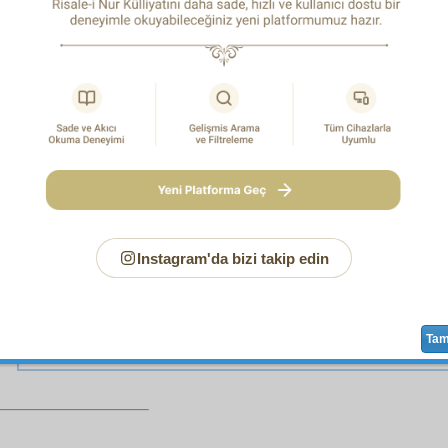
ına hizmet ettiğinden, bu
nokta-i nazar
dan medeniyeti iste
tir.
 de
mânâ-yı meşrutiyet
e
iptilâ
ve
muhabbet
imin sebebi şudu
m-i İslâm
ın istikbalde
terakki
sinin birinci kapısı
meşrutiyet
airesindeki hürriyettir. Ve tâli' ve
taht
ve
baht-ı İslâm
ı
iyetteki
şûrâ
dır.
Zir
a, şimdiye kadar üç yüz yetmiş milyon 
âd-ı mânevî
si altında eziliyordu. Şimdi
hakimiyet-i İslâm
us
bundan sonra Asya'da
hükümfermâ
olduğu halde,
man
hâkimiyet
in bir
cüz-ü hakikî
sine
mâlik
olur. Ve hürriyet
 İslâmı
esaret
ten
halâs
etmeye bir
çâre-i yegâne
dir.
Farz-ı
a yirmi milyon
nüfus
,
tesis-i hürriyet
te çok
zarardîde
olsa
r. Yirmiyi verir, üç yüzü alırız.
Instagram'da bizi takip edin
Ta
Sayfa
/918