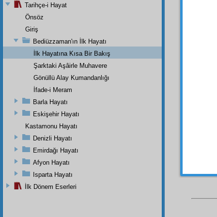
çıkma
s
Tarihçe-i Hayat
istemek
Önsöz
Giriş
Hem
ve
âle
Bediüzzaman'ın İlk Hayatı
şeriat
d
İlk Hayatına Kısa Bir Bakış
meşrut
Şarktaki Aşâirle Muhavere
istibd
Gönüllü Alay Kumandanlığı
bahus
İfade-i Meram
Müslü
milyon
Barla Hayatı
burad
Eskişehir Hayatı
olsunla
Kastamonu Hayatı
Denizli Hayatı
Emirdağı Hayatı
Afyon Hayatı
Isparta Hayatı
İlk Dönem Eserleri