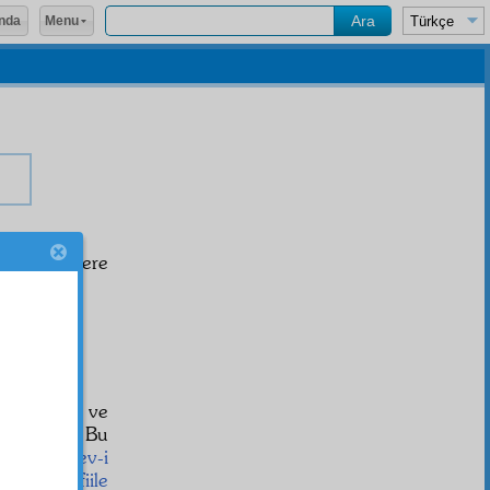
Menu
nda
m
i, gazetelere
le
istibdat
ve
ediyorum. Bu
eniyet,
nev-i
uvveden fiile