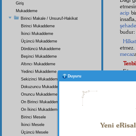
Giriş
etmesi
Mukaddeme
acip
bi
insafl
Birinci Makale / Unsuru'l-Hakikat
şehade
Birinci Mukaddeme
budur:
İkinci Mukaddeme
Hilkat
Üçüncü Mukaddeme
etmez
Dördüncü Mukaddeme
mecaz
Beşinci Mukaddeme
Tenbi
Altıncı Mukaddeme
Eğer
Yedinci Mukaddeme
Duyuru
Mukad
Sekizinci Mukaddeme
teşviş
Dokuzuncu Mukaddeme
Onuncu Mukaddeme
On Birinci Mukaddeme
On İkinci Mukaddeme
Birinci Mesele
İkinci Mesele
Üçüncü Mesele