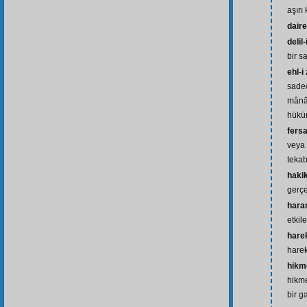
aşırı
daire
delil-
bir s
ehl-i
sadec
mânâl
hükü
fers
veya 
tekab
hakik
gerç
hara
etkile
harek
hare
hikme
hikme
bir g