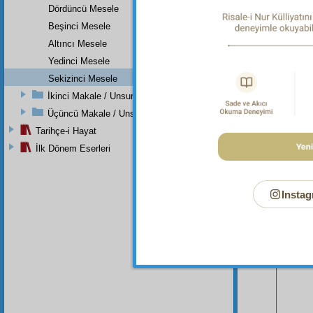
Dördüncü Mesele
Beşinci Mesele
Altıncı Mesele
Yedinci Mesele
Sekizinci Mesele
İkinci Makale / Unsuru'l-Belâgat
Bu Say
Üçüncü Makale / Unsuru'l-Akîde
Tarihçe-i Hayat
İlk Dönem Eserleri
Instag