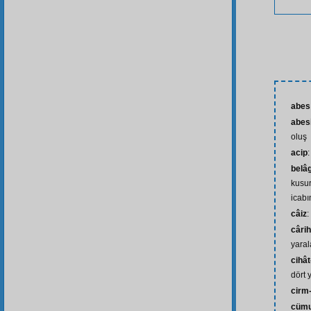
abes
abes
oluş
acip
:
belâ
kusu
icabı
câiz
:
cârih
yara
cihât
dört 
cirm-
cümu