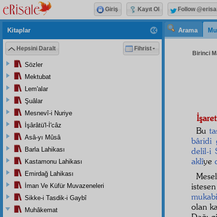
Giriş
Kayıt Ol
Follow @erisa
Kitaplar
Arama
Mu
Hepsini Daralt
Fihrist
Birinci M
Sözler
Mektubat
Lem'alar
Şuâlar
Mesnevî-i Nuriye
İşaret
İşârâtü'l-İ'câz
Bu
ta
Asâ-yı Mûsâ
bâridi
Barla Lahikası
delil-i
aklî
ye
Kastamonu Lahikası
Emirdağ Lahikası
Mese
istese
İman Ve Küfür Muvazeneleri
mukabi
Sikke-i Tasdik-i Gaybî
olan k
Muhâkemat
Dağı gi