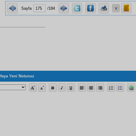
Sayfa
/184
faya Yeni Notunuz