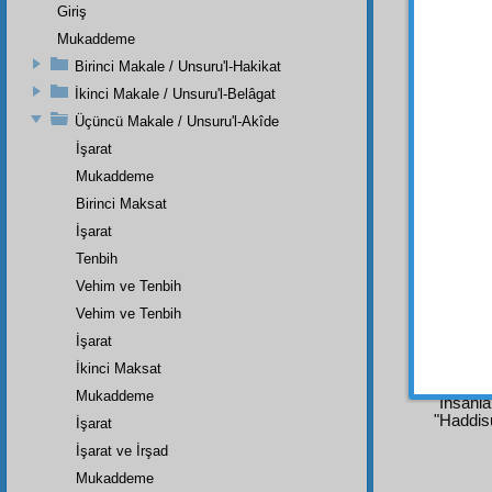
Giriş
Yahu
Mukaddeme
ve
ayn
teveh
Birinci Makale / Unsuru'l-Hakikat
Yâ
eyy
İkinci Makale / Unsuru'l-Belâgat
tağlit
v
Üçüncü Makale / Unsuru'l-Akîde
ezhan
İşarat
Kellâ
.
Mukaddeme
Birinci Maksat
İste
İşarat
tefekkü
Tenbih
İşte 
Vehim ve Tenbih
Birin
Vehim ve Tenbih
İşarat
İkinci Maksat
Dipnot-1
Mukaddeme
"İnsanl
"Haddisu
İşarat
İşarat ve İrşad
Mukaddeme