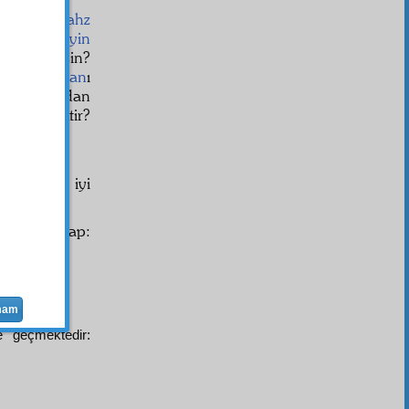
n
irşad-ı mahz
ve
mübayin
ayyül
edesin?
r ki,
ezhan
ı
-i i'dad
ından
lif etmektir?
ddemede iyi
oktaya cevap:
mam
e geçmektedir: