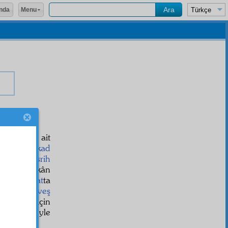
Menu
nda
üstakbel
e ait
emeldir,
itikad
 sarih
i,
tasrih
h
"imizi imkân
ar-ı belâğat
ta
an
müşevveş
ir.
Efkâr
için
-ı garrâ
öyle