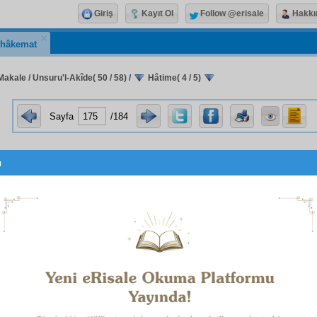
Giriş
Kayıt Ol
Follow @erisale
Hakkı
hâkemat
akale / Unsuru'l-Akîde( 50 / 58)
/
Hâtime( 4 / 5)
Sayfa
/184
u
h
bi meseleler,
müstakbel
deki
nazariyat
a kıyas olunmaz. Zira
m
eylere
hiss-i zahir
taallûk
etmediği için, iki ciheti de muht
ilir, imkân derecesindedir,
itminan
kabil
dir. Onun
hakk-ı
tir. Lâkin
hînâ ki
, hissin
galat
ı bizim "
ma nahnü fî
esinden
bedahet
e, yani
cehl-i mürekkeb
e çıkardı. Onun
naz
kâr olunmaz olan hakkı ise,
ipham ve ıtlak
tır−tâ,
ezh
nlar. Fakat
hakikat
e
telvih
ve
remiz
ve
imâ
etmek gerekt
rı açmak,
duhul
e davet etmek lâzımdır. Nasıl ki,
şeriat
ır.