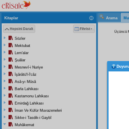
Kitaplar
Arama
Mu
Hepsini Daralt
Fihrist
Üçüncü M
Sözler
Mektubat
Lem'alar
Şuâlar
Duyur
Mesnevî-i Nuriye
Tenbi
İşârâtü'l-İ'câz
Şu gi
Asâ-yı Mûsâ
olan ş
Barla Lahikası
olunab
etmek
Kastamonu Lahikası
derec
Emirdağ Lahikası
hiç in
İman Ve Küfür Muvazeneleri
olması
Sikke-i Tasdik-i Gaybî
kapıla
Muhâkemat
yapmışt