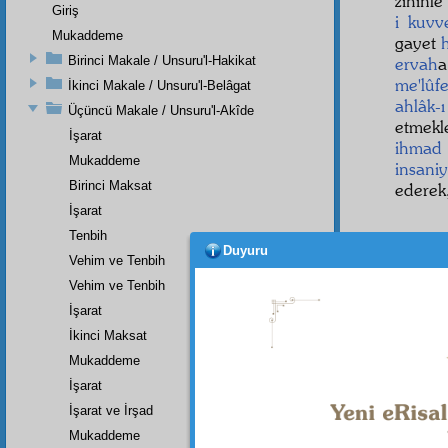
zihinle
Giriş
i kuvve
Mukaddeme
gayet
h
Birinci Makale / Unsuru'l-Hakikat
ervah
me'lûf
İkinci Makale / Unsuru'l-Belâgat
ahlâk-ı
Üçüncü Makale / Unsuru'l-Akîde
etmekl
İşarat
ihmad
Mukaddeme
insaniy
Birinci Maksat
ederek
İşarat
Tenbih
Duyuru
Vehim ve Tenbih
Vehim ve Tenbih
İşarat
İkinci Maksat
Mukaddeme
İşarat
İşarat ve İrşad
Mukaddeme