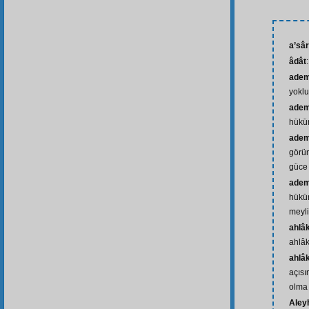
a’sâr
âdât
adem
yoklu
adem
hükü
adem-
görü
güce
adem-
hüküm
meyl
ahlâk
ahlâk
ahlâ
açısı
olma
Aley