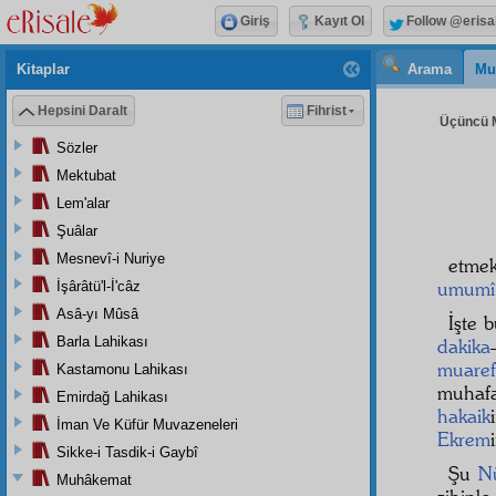
Giriş
Kayıt Ol
Follow @erisa
Kitaplar
Arama
Mu
Hepsini Daralt
Fihrist
Üçüncü M
Sözler
Mektubat
Lem'alar
Şuâlar
Mesnevî-i Nuriye
etmek
umumî
İşârâtü'l-İ'câz
Asâ-yı Mûsâ
İşte 
Barla Lahikası
dakika
muaref
Kastamonu Lahikası
muhafa
Emirdağ Lahikası
hakaik
İman Ve Küfür Muvazeneleri
Ekrem
Sikke-i Tasdik-i Gaybî
Şu
N
Muhâkemat