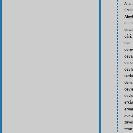
Allah
üzeri
Aley
onun
bina
cârî
:
olan
cere
ceva
etm
cevhe
cevhe
dem
devle
devle
efkâ
erva
evc-
zirve
fıtrat