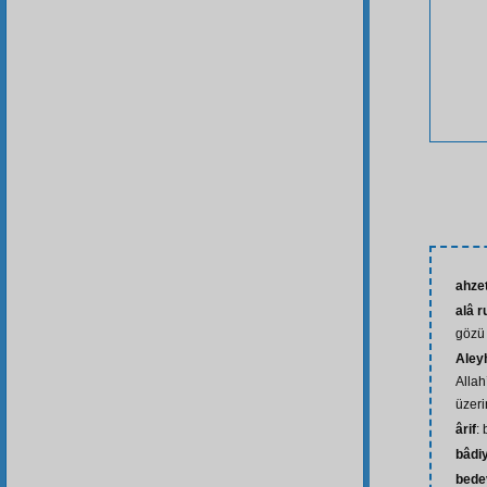
ahze
alâ r
gözü
Aley
Allah
üzeri
ârif
: 
bâdi
bede