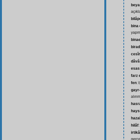
beyan
açık
bilâ
bina
yap
bina
bira
cesî
dâvâ
esas
farz
fen
: 
gayr
alın
hasr
hays
haza
hilâf
:
irtik
gerçe