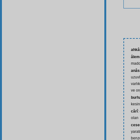
ahk
âlem
madd
anâs
uzuvl
varlı
ve or
burh
kesin
cârî
:
olan
cesed
yarat
benze