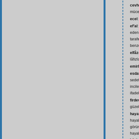
cevh
müce
ecel
ef’al
:
eden
taraf
benze
elfâz
lâfızl
emir
esda
sedef
incil
ifade
firde
güzel
haya
hayal
görün
hayal