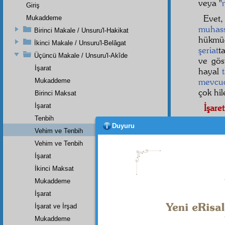
veya "
Giriş
Evet,
Mukaddeme
muhass
Birinci Makale / Unsuru'l-Hakikat
hükmü
İkinci Makale / Unsuru'l-Belâgat
şeriat
t
Üçüncü Makale / Unsuru'l-Akîde
ve gö
İşarat
hayal
mevcud
Mukaddeme
çok hil
Birinci Maksat
İşarat
İşaret
Tenbih
Şu t
Duyuru
edecek
Vehim ve Tenbih
hiçbir
Vehim ve Tenbih
İşarat
İkinci Maksat
Mukaddeme
İşarat
İşarat ve İrşad
Mukaddeme