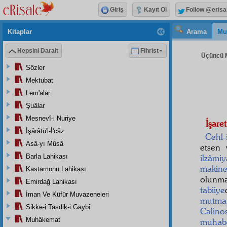
Giriş
Kayıt Ol
Follow @erisa
Kitaplar
Arama
Mu
Hepsini Daralt
Fihrist
Üçüncü M
Sözler
Mektubat
Lem'alar
Şuâlar
Mesnevî-i Nuriye
İşaret
İşârâtü'l-İ'câz
Cehl-
Asâ-yı Mûsâ
etsen 
Barla Lahikası
ilzâmiy
makine
Kastamonu Lahikası
olun
Emirdağ Lahikası
tabiiye
İman Ve Küfür Muvazeneleri
mutma
Sikke-i Tasdik-i Gaybî
Calino
Muhâkemat
muhab