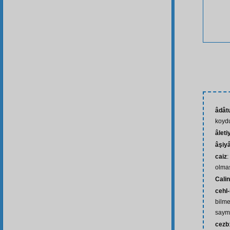
âdâtu
koyd
âleti
âşiy
caiz
:
olma
Cali
cehl
bilme
saym
cezb