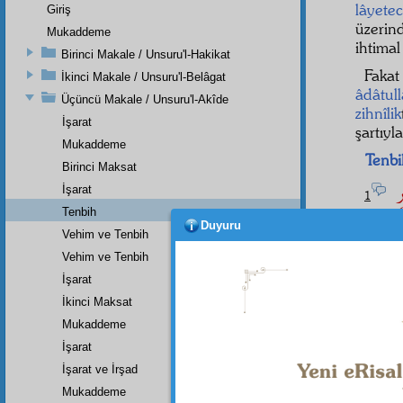
lâyete
Giriş
üzeri
Mukaddeme
ihtimal
Birinci Makale / Unsuru'l-Hakikat
Faka
İkinci Makale / Unsuru'l-Belâgat
âdâtul
Üçüncü Makale / Unsuru'l-Akîde
zihnîlik
İşarat
şartıyl
Mukaddeme
Tenbi
Birinci Maksat
رٍ
İşarat
1
Tenbih
noksan
Duyuru
Vehim ve Tenbih
Vehim ve Tenbih
İşarat
Dipnot-1
İkinci Maksat
"Haydi,
Mukaddeme
İşarat
İşarat ve İrşad
Mukaddeme