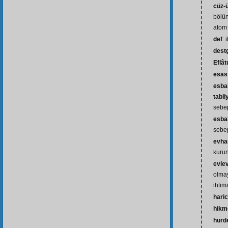
cüz-
bölü
atom
def
: 
dest
Eflât
esas
esbab
tabii
sebe
esbab
sebe
evh
kurun
evle
olma
ihtim
haric
hikm
hurd