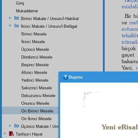
Giriş
müdaf
Mukaddeme
Bir 
Birinci Makale / Unsuru'l-Hakikat
ve
meb
İkinci Makale / Unsuru'l-Belâgat
evham
Birinci Mesele
tekallü
ictina
İkinci Mesele
birço
Üçüncü Mesele
gaye
Dördüncü Mesele
bakam
Beşinci Mesele
Yani,
Altıncı Mesele
cihetl
Duyuru
baştan
Yedinci Mesele
müceh
Sekizinci Mesele
Dokuzuncu Mesele
Onuncu Mesele
On Birinci Mesele
On İkinci Mesele
Üçüncü Makale / Unsuru'l-Akîde
Tarihçe-i Hayat