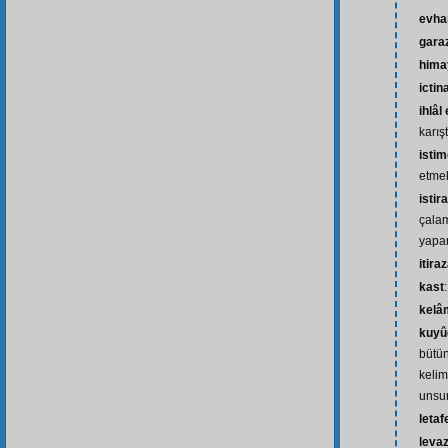
evh
gara
hima
ictin
ihlâ
karı
istim
etmek
isti
çalam
yap
itira
kast
kelâ
kuyû
bütün
kelim
unsur
letaf
leva