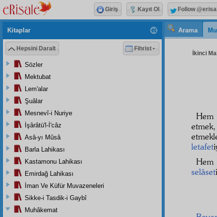
Giriş
Kayıt Ol
Follow @erisa
Kitaplar
Arama
Mu
Hepsini Daralt
Fihrist
İkinci Ma
Sözler
Mektubat
Lem'alar
Şuâlar
Mesnevî-i Nuriye
Hem
etmek
İşârâtü'l-İ'câz
etmekl
Asâ-yı Mûsâ
letafet
Barla Lahikası
Hem
Kastamonu Lahikası
selâset
Emirdağ Lahikası
İman Ve Küfür Muvazeneleri
Sikke-i Tasdik-i Gaybî
Muhâkemat
Beya