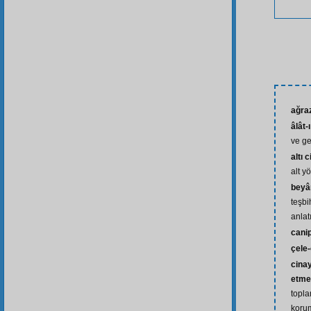
ağra
âlât-
ve ge
altı c
alt yö
beyâ
teşbi
anlat
cani
çele
cina
etme
topla
koru