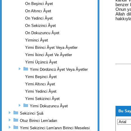
kandil v
On Beşinci Âyet
benzer 
Onun yak
On Altıncı Âyet
Allah di
On Yedinci Âyet
hakkıyla
On Sekizinci Âyet
On Dokuzuncu Âyet
Yirminci Âyet
Yirmi Birinci Âyet Veya Âyetler
Yirmi İkinci Âyet Ve Âyetler
Yirmi Üçüncü Âyet
Yirmi Dördüncü Âyet Veya Âyetler
Yirmi Beşinci Âyet
Yirmi Altıncı Âyet
Yirmi Yedinci Âyet
Yirmi Sekizinci Âyet
Yirmi Dokuzuncu Âyet
Bu Say
Sekizinci Şuâ
Otuz Birinci Lem'adan
Yirmi Sekizinci Lem'anın Birinci Meselesi