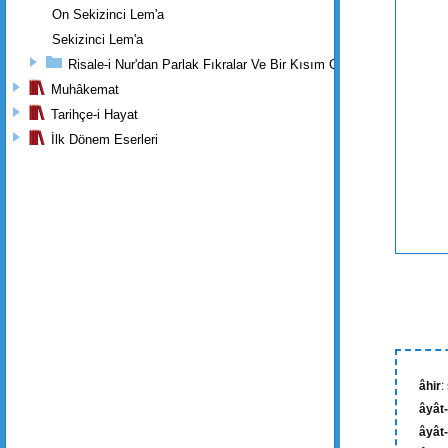
On Sekizinci Lem'a
Sekizinci Lem'a
Risale-i Nur'dan Parlak Fıkralar Ve Bir Kısım Güzel Mektuplar
Muhâkemat
Tarihçe-i Hayat
İlk Dönem Eserleri
âhir
:
âyât-
âyât