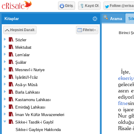
Giriş
Kayıt Ol
Follow @erisa
Kitaplar
Arama
Sik
Hepsini Daralt
Fihrist
Birinci Ş
Sözler
Mektubat
Lem'alar
Şuâlar
Mesnevî-i Nuriye
İşte
ekseriy
İşârâtü'l-İ'câz
gelec
Asâ-yı Mûsâ
asrın 
Barla Lahikası
ediyor
Kastamonu Lahikası
fitne
si
Emirdağ Lahikası
o işar
İman Ve Küfür Muvazeneleri
Nur gi
olduğu
Sikke-i Tasdik-i Gaybî
Risale-
Sikke-i Gaybiye Hakkında