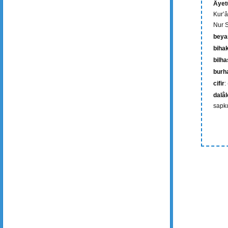
Âyetü
Kur’â
Nur S
beya
biha
bilh
burh
cifir
:
dalâl
sapkı