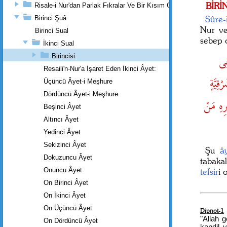
BİRİ
Risale-i Nur'dan Parlak Fıkralar Ve Bir Kısım Güzel Mektuplar
Sûre-
Birinci Şuâ
Nur ve
Birinci Sual
sebep 
İkinci Sual
فِى
Birincisi
Resaili'n-Nur'a İşaret Eden İkinci Âyet:
ِيَّةٍ
Üçüncü Âyet-i Meşhure
Dördüncü Âyet-i Meşhure
رِهِ مَنْ
Beşinci Âyet
Altıncı Âyet
Yedinci Âyet
Sekizinci Âyet
Şu
â
Dokuzuncu Âyet
tabaka
Onuncu Âyet
tefsir
i 
On Birinci Âyet
On İkinci Âyet
On Üçüncü Âyet
Dipnot-1
"Allah g
On Dördüncü Âyet