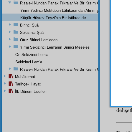
tevafu
Risale-i Nur'dan Parlak Fıkralar Ve Bir Kısım Güzel Mektuplar
Yirmi Yedinci Mektubun Lâhikasından Alınmış Mühim Parçalar
Küçük Hüsrev Feyzi'nin Bir İstihracıdır
Birinci Şuâ
Sekizinci Şuâ
Otuz Birinci Lem'adan
Ben,
Yirmi Sekizinci Lem'anın Birinci Meselesi
u can
l
tasdik 
On Sekizinci Lem'a
ben de
Sekizinci Lem'a
sırf
eh
Risale-i Nur'dan Parlak Fıkralar Ve Bir Kısım Güzel Mektuplar
Necmed
Muhâkemat
hesab
Tarihçe-i Hayat
kanaa
içtihad
İlk Dönem Eserleri
gıybet
buluyo
dehşet