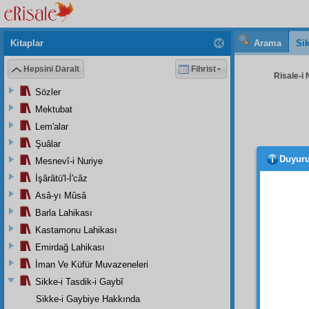
Kitaplar
Arama
Sik
Hepsini Daralt
Fihrist
Risale-i 
Sözler
Mektubat
Lem'alar
Şuâlar
Duyur
Mesnevî-i Nuriye
Tahlil
İşârâtü'l-İ'câz
Asâ-yı Mûsâ
berabe
Barla Lahikası
yekûn
Kastamonu Lahikası
sayılm
Emirdağ Lahikası
tevafu
İman Ve Küfür Muvazeneleri
Sikke-i Tasdik-i Gaybî
Risale
beyan
Sikke-i Gaybiye Hakkında