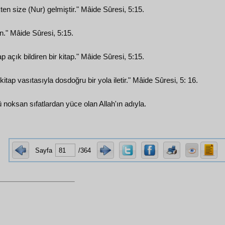
en size (Nur) gelmiştir." Mâide Sûresi, 5:15.
an." Mâide Sûresi, 5:15.
p açık bildiren bir kitap." Mâide Sûresi, 5:15.
 kitap vasıtasıyla dosdoğru bir yola iletir." Mâide Sûresi, 5: 16.
ü noksan sıfatlardan yüce olan Allah'ın adıyla.
Sayfa
/364