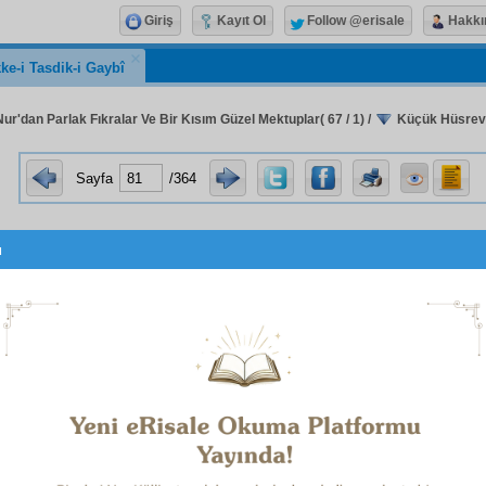
Giriş
Kayıt Ol
Follow @erisale
Hakkı
ke-i Tasdik-i Gaybî
Nur'dan Parlak Fıkralar Ve Bir Kısım Güzel Mektuplar( 67 / 1)
/
Küçük Hüsrev Fe
Sayfa
/364
u
مِنَ اللهِ
قَدْ جَۤاءَكُمْ
:
yüz altmış dokuz,
yüz elli yedi
1
2
 بِهِ اللهُ
وَكِتَابٌ مُبِينٌ
r üç yüz altı
altı yüz otuz bir;
3
4
u bin üç yüz altmış altı, eğer
medde
ler ve okunm
azlarsa, bu seneki
Muharrem
tarihine, yani bin üç yüz altmı
مُبِينٌ
k
eder. Eğer
deki
tenvin
de
vakf
edilse, bin üç yüz on a
-i Nur'un
mukaddemat
ına, hem
tenvin
le
tekemmül
üne ve 
edildiği gibi, çok
âyât
ın
ehemmiyet
le gösterdikleri aynı 