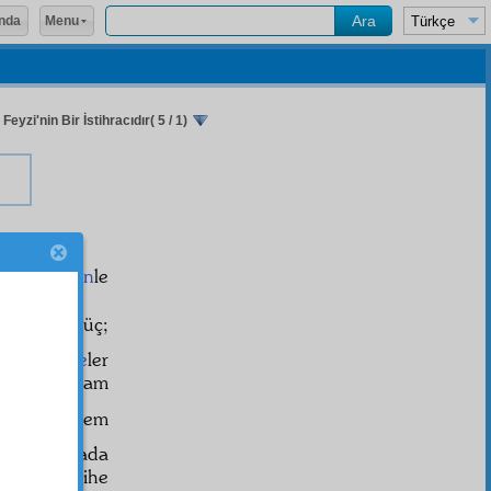
Menu
nda
yzi'nin Bir İstihracıdır( 5 / 1)
نُورٌ
,
tenvin
le
يَهْدِى
yüz üç;
ayan
hemze
ler
ş ikiye tamam
ltıdır ki, hem
Birinci Şuada
meşhur tarihe