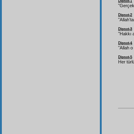
Dipnot-1
"Gerçekt
Dipnot-2
"Allah't
Dipnot-3
"Hakkı a
Dipnot-4
"Allah o
Dipnot-5
Her türl