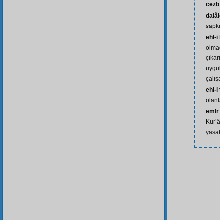
cezb
dalâl
sapkı
ehl-i
olmad
çıkar
uygu
çalış
ehl-i
olanl
emir 
Kur’â
yasak