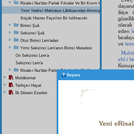
Risale-i Nur'dan Parlak Fıkralar Ve Bir Kısım Güzel Mektuplar
dayana
Yirmi Yedinci Mektubun Lâhikasından Alınmış Mühim Parçalar
ikiye 
güzell
Küçük Hüsrev Feyzi'nin Bir İstihracıdır
olarak
Birinci Şuâ
eden
l
Sekizinci Şuâ
bırakı
Otuz Birinci Lem'adan
ve
tees
Yirmi Sekizinci Lem'anın Birinci Meselesi
Muhit
On Sekizinci Lem'a
ehl-i b
Sekizinci Lem'a
Konuş
Risale-i Nur'dan Parlak Fıkralar Ve Bir Kısım Güzel Mektuplar
Risale
Duyuru
talebel
Muhâkemat
fütuha
Tarihçe-i Hayat
ettiri
İlk Dönem Eserleri
söylüyo