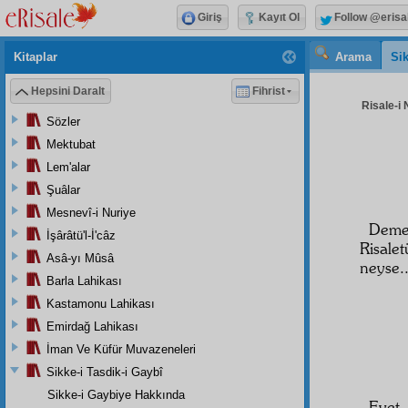
Giriş
Kayıt Ol
Follow @erisa
Kitaplar
Arama
Sik
Hepsini Daralt
Fihrist
Risale-i 
Sözler
Mektubat
Lem'alar
Şuâlar
Mesnevî-i Nuriye
Dem
İşârâtü'l-İ'câz
Risale
Asâ-yı Mûsâ
neyse..
Barla Lahikası
Kastamonu Lahikası
Emirdağ Lahikası
İman Ve Küfür Muvazeneleri
Sikke-i Tasdik-i Gaybî
Sikke-i Gaybiye Hakkında
Evet