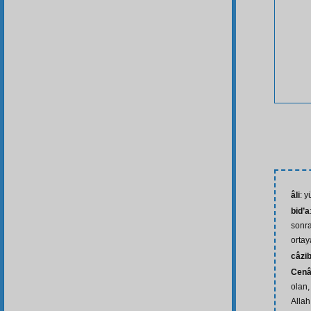
âli
: 
bid’a
sonra
ortay
câzi
Cenâ
olan,
Allah