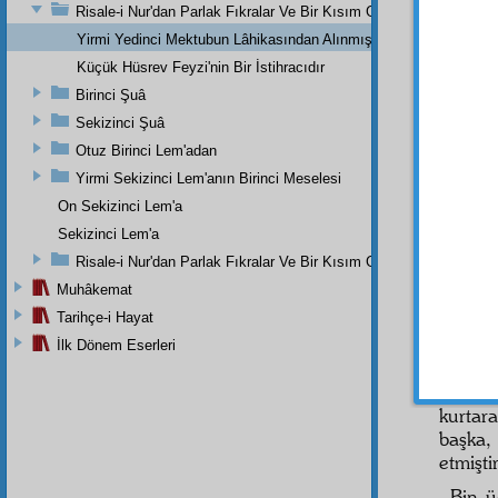
yazıyo
Risale-i Nur'dan Parlak Fıkralar Ve Bir Kısım Güzel Mektuplar
kardeş
Yirmi Yedinci Mektubun Lâhikasından Alınmış Mühim Parçalar
hayran
Küçük Hüsrev Feyzi'nin Bir İstihracıdır
Birinci Şuâ
Sekizinci Şuâ
Otuz Birinci Lem'adan
Yirmi Sekizinci Lem'anın Birinci Meselesi
On Sekizinci Lem'a
Ris
Sekizinci Lem'a
Risale-i Nur'dan Parlak Fıkralar Ve Bir Kısım Güzel Mektuplar
Ispar
Muhâkemat
rüesâ
s
Tarihçe-i Hayat
beka
y
ameliy
İlk Dönem Eserleri
vasiy
muhte
kurtar
başka,
etmişti
Bin ü