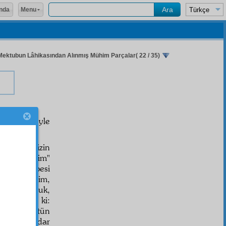
Menu
nda
 Mektubun Lâhikasından Alınmış Mühim Parçalar( 22 / 35)
ama ve böyle
ardeşlerimizin
i
için geldim"
l bir talebesi
e gitmedim,
çoluk-çocuk,
med
dedi ki:
n başka bütün
arıncaya kadar