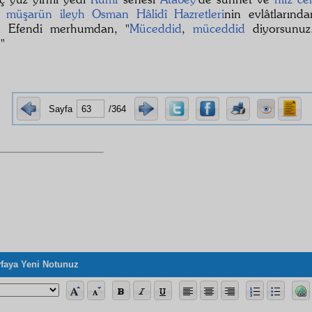
de
müşarün ileyh
Osman Hâlidî Hazretleri
nin evlâtlarınd
 Efendi merhumdan, "
Müceddid
,
müceddid
diyorsunuz
"
Sayfa
/364
faya Yeni Notunuz