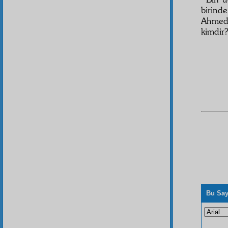
birin
Ahmed
kimdir?
Bu Say