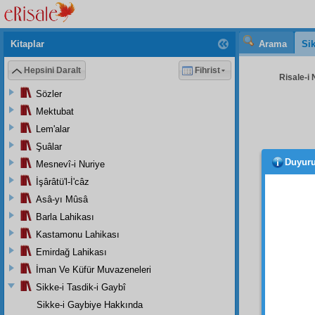
Kitaplar
Arama
Sik
Hepsini Daralt
Fihrist
Risale-i 
Sözler
Mektubat
Lem'alar
Şuâlar
Duyur
Mesnevî-i Nuriye
taleb
in'âm
İşârâtü'l-İ'câz
Asâ-yı Mûsâ
Milas
Barla Lahikası
köyünd
dedi. 
Kastamonu Lahikası
Maran
Emirdağ Lahikası
kardeş
İman Ve Küfür Muvazeneleri
Risale
Sikke-i Tasdik-i Gaybî
"Bizim
Sikke-i Gaybiye Hakkında
evleri