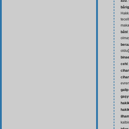
aziz
:
bârig
Hakk
tecel
mak
bâtıl
olma
bera
oldu
bina
cehl
:
ciha
ciha
evre
gali
gaşy
haki
haki
ilha
kalbi