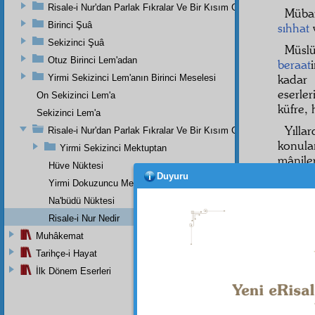
Risale-i Nur'dan Parlak Fıkralar Ve Bir Kısım Güzel Mektuplar
Müba
Birinci Şuâ
sıhhat
Sekizinci Şuâ
Müsl
Otuz Birinci Lem'adan
beraat
kada
Yirmi Sekizinci Lem'anın Birinci Meselesi
eserler
On Sekizinci Lem'a
küfre,
Sekizinci Lem'a
Yılla
Risale-i Nur'dan Parlak Fıkralar Ve Bir Kısım Güzel Mektuplar
konula
Yirmi Sekizinci Mektuptan
mâniler
Hüve Nüktesi
Duyuru
"
Mu'c
Yirmi Dokuzuncu Mektubun Beşinci Risale Olan Beşinci Kısmı
gürüld
Na'büdü Nüktesi
müste
Risale-i Nur Nedir
tefekkü
Muhâkemat
mâbed
Tarihçe-i Hayat
gaşyol
İlk Dönem Eserleri
Sübhâ
Binae