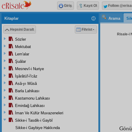
Giriş
Kayıt Ol
Follow @erisa
Kitaplar
Arama
Sik
Hepsini Daralt
Fihrist
Risale-i 
Sözler
Mektubat
Lem'alar
Şuâlar
Mesnevî-i Nuriye
İşârâtü'l-İ'câz
Asâ-yı Mûsâ
Barla Lahikası
Kastamonu Lahikası
Emirdağ Lahikası
İman Ve Küfür Muvazeneleri
Sikke-i Tasdik-i Gaybî
Gönül
Sikke-i Gaybiye Hakkında