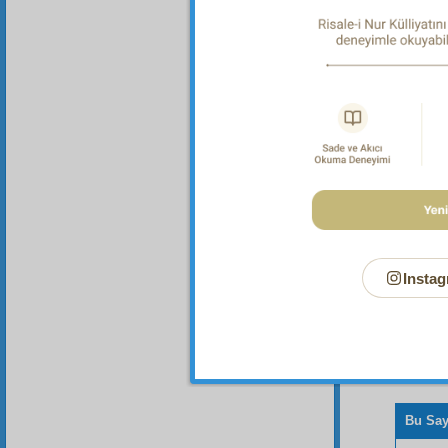
İlâhî b
Dipnot-1
"Hiçbir 
Instag
Bu Say