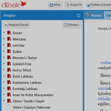
Giriş
Kayıt Ol
Follow @erisa
Kitaplar
Arama
Sik
Hepsini Daralt
Fihrist
Risale-i 
Sözler
Mektubat
Lem'alar
Şuâlar
Mesnevî-i Nuriye
müba
İşârâtü'l-İ'câz
vaziye
Asâ-yı Mûsâ
Birinc
Barla Lahikası
İkinc
Kastamonu Lahikası
uzmâ
d
Emirdağ Lahikası
içinde
İman Ve Küfür Muvazeneleri
ubûdiy
Sikke-i Tasdik-i Gaybî
eğdim
Sikke-i Gaybiye Hakkında