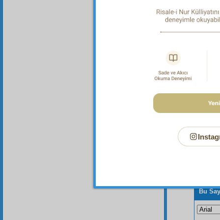
Dipnot-2
"Kulluk 
Dipnot-3
"Ey insa
Instag
Bu Say