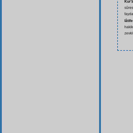
Kur’
sûres
fayda
lâtif
hakik
zevkl