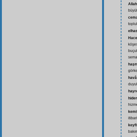
Alla
büyük
cema
toplu
elhas
Hace
köşes
buçuk
semav
haşm
görk
havâs
duyul
hayr
hide
hizme
kemi
itibar
keyf
bakı