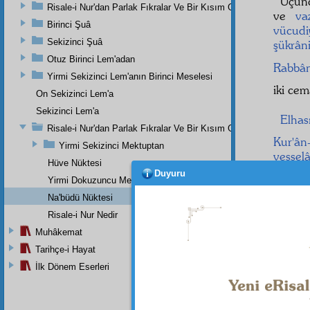
Üçünc
Risale-i Nur'dan Parlak Fıkralar Ve Bir Kısım Güzel Mektuplar
ve
va
Birinci Şuâ
vücudi
Sekizinci Şuâ
şükrân
Otuz Birinci Lem'adan
Rabbân
Yirmi Sekizinci Lem'anın Birinci Meselesi
iki ce
On Sekizinci Lem'a
Sekizinci Lem'a
Elhası
Risale-i Nur'dan Parlak Fıkralar Ve Bir Kısım Güzel Mektuplar
Kur'ân
Yirmi Sekizinci Mektuptan
vessel
Hüve Nüktesi
Duyuru
mânev
Yirmi Dokuzuncu Mektubun Beşinci Risale Olan Beşinci Kısmı
Na'büdü Nüktesi
mânen
Risale-i Nur Nedir
mu-
Muhâkemat
Tarihçe-i Hayat
İlk Dönem Eserleri
Dipnot-1
"Ancak S