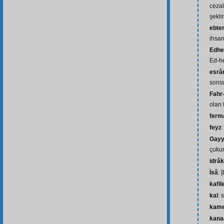
cezal
şekli
ebte
ihsan
Edh
Ed-h
esrâr
sons
Fahr
olan
ferm
feyz
Gayy
çuku
idrâk
İsâ
: 
kafil
kal
: 
kam
kana