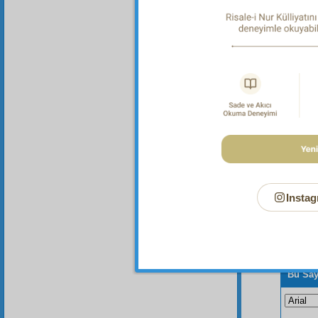
İdrâk
Feyz
a
Instag
Bu Say