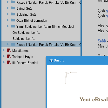
Bir b
Risale-i Nur'dan Parlak Fıkralar Ve Bir Kısım Güzel Mektuplar
Birinci Şuâ
Çok
ş
Sekizinci Şuâ
Çok
ş
Otuz Birinci Lem'adan
Her h
Yirmi Sekizinci Lem'anın Birinci Meselesi
Her 
On Sekizinci Lem'a
Sekizinci Lem'a
Şakk
Risale-i Nur'dan Parlak Fıkralar Ve Bir Kısım Güzel Mektuplar
Her y
Muhâkemat
Kur'â
Tarihçe-i Hayat
Duyuru
Ümm
İlk Dönem Eserleri
Çekm
Ol
Sû
Ol
Şe
Gayy
Bitmiş
Ol
nu