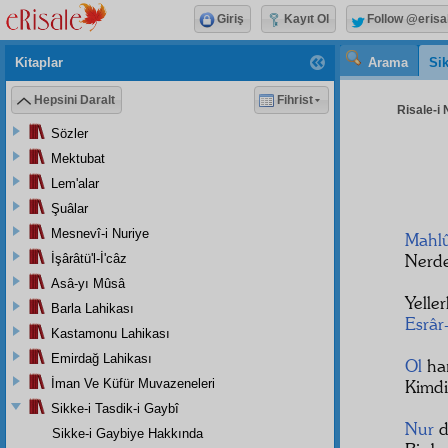
Giriş
Kayıt Ol
Follow @erisa
Kitaplar
Arama
Sik
Hepsini Daralt
Fihrist
Risale-i 
Sözler
Mektubat
Lem'alar
Şuâlar
Mesnevî-i Nuriye
Mahl
Nerde
İşârâtü'l-İ'câz
Asâ-yı Mûsâ
Yelle
Barla Lahikası
Esrâr-
Kastamonu Lahikası
Emirdağ Lahikası
Ol
ha
İman Ve Küfür Muvazeneleri
Kimdi
Sikke-i Tasdik-i Gaybî
Nur
d
Sikke-i Gaybiye Hakkında