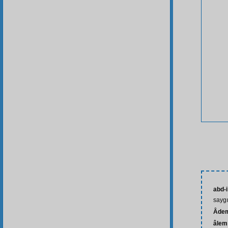
abd-
saygı
Âde
âlem