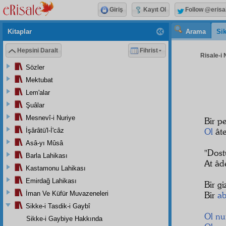
Giriş
Kayıt Ol
Follow @erisa
Kitaplar
Arama
Sik
Hepsini Daralt
Fihrist
Risale-i 
Sözler
Mektubat
Lem'alar
Şuâlar
Mesnevî-i Nuriye
Bir p
Ol
âte
İşârâtü'l-İ'câz
Asâ-yı Mûsâ
"Dos
Barla Lahikası
At âd
Kastamonu Lahikası
Emirdağ Lahikası
Bir gi
İman Ve Küfür Muvazeneleri
Bir
ab
Sikke-i Tasdik-i Gaybî
Ol
nu
Sikke-i Gaybiye Hakkında