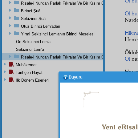
Ol
nu
Risale-i Nur'dan Parlak Fıkralar Ve Bir Kısım Güzel Mektuplar
Birinci Şuâ
Ol
hü
Sekizinci Şuâ
Nerd
Otuz Birinci Lem'adan
Hikm
Yirmi Sekizinci Lem'anın Birinci Meselesi
Hem s
On Sekizinci Lem'a
Sekizinci Lem'a
Öldük
Risale-i Nur'dan Parlak Fıkralar Ve Bir Kısım Güzel Mektuplar
Ol
na
Muhâkemat
Hasre
Tarihçe-i Hayat
Duyuru
Kimde
İlk Dönem Eserleri
Hem â
Bir
dâ
Nur
ş
Esrâr
Bir p
Başla