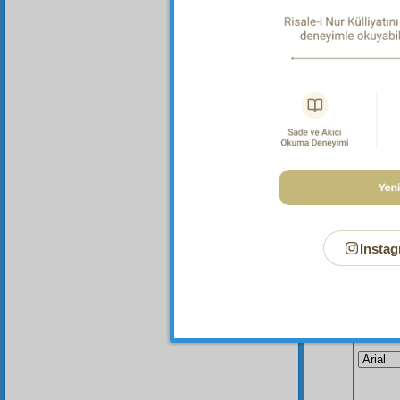
Bilme
Bilme
Instag
Bu Say