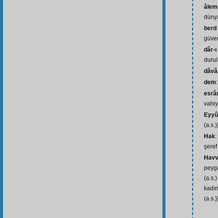
âlem
düny
berd
güven
dâr-ı
durul
dâvâ
dem
esrâ
vahiy
Eyyû
(a.s.)
Hak
:
şeref
Hav
peyg
(a.s.
kadın
(a.s.)