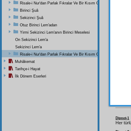
ehemmi
Risale-i Nur'dan Parlak Fıkralar Ve Bir Kısım Güzel Mektuplar
Risal
Birinci Şuâ
dehşet
Sekizinci Şuâ
vermek
Otuz Birinci Lem'adan
O deh
Yirmi Sekizinci Lem'anın Birinci Meselesi
şimal
d
On Sekizinci Lem'a
Risale
Sekizinci Lem'a
âlem-i
Risale-i Nur'dan Parlak Fıkralar Ve Bir Kısım Güzel Mektuplar
ittiham
kalbi
Muhâkemat
Tarihçe-i Hayat
Ben d
İlk Dönem Eserleri
edyan-
hakikat
itiraz 
olan b
Dipnot-1
Her türl