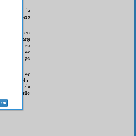
iyle, şimdi iki
aşlamak, ders
i
liği yetiştiren
stilâ
sına karşı
i görebilir ve
tli itiraz ve
 gelmiş diye
ükmeden ve
ı Risale-i Nur
al-i hazır
daki
 etmeye vesile
i
mam