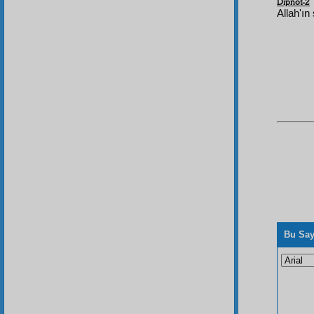
Dipnot-2
Allah'ın
Bu Say