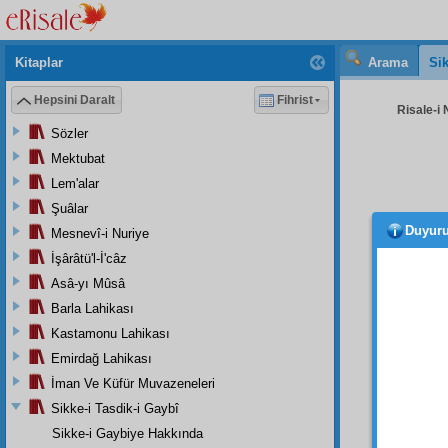
Kitaplar
Arama
Sik
Hepsini Daralt
Fihrist
Risale-i 
Sözler
Mektubat
Lem'alar
Şuâlar
Duyur
Mesnevî-i Nuriye
İşârâtü'l-İ'câz
Asâ-yı Mûsâ
Aziz
,
Barla Lahikası
Şimdi
Kastamonu Lahikası
idare 
Emirdağ Lahikası
müsbe
İman Ve Küfür Muvazeneleri
Şimdi
genişle
Sikke-i Tasdik-i Gaybî
olmadı
Sikke-i Gaybiye Hakkında