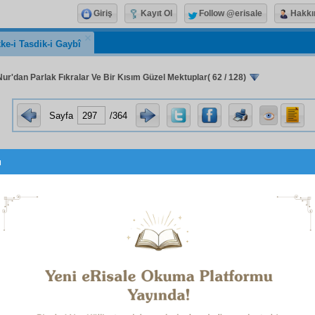
Giriş
Kayıt Ol
Follow @erisale
Hakkı
ke-i Tasdik-i Gaybî
Nur'dan Parlak Fıkralar Ve Bir Kısım Güzel Mektuplar( 62 / 128)
Sayfa
/364
u
ِ سُبْحَانَهُ
اَلسَّلاَمُ عَلَيْكُمْ وَرَحْمَةُ اللهِ وَبَرَكَاتُهُ
2
1
sıddık
kardeşlerim,
ye kadar gizli
münafık
lar Risale-i Nur'a kanunla, adliye il
noktasından hükûmetin bazı
erkân
ını
iğfal
edip tecavüz ediy
t
hareket ettiğimiz için, mecburiyet olduğu zaman
tedâfüî
va
 plânları
akîm
kaldı.
Bilâkis
tecavüzleri Risale-i Nur'
ttirdi. Bu defa yeni
huruf
la Asâ-yı Mûsâ'yı
tab
etmek niyetim
ğı halde, tecavüz
vaziyet
i Risale-i Nur'a veriliyor gibidir