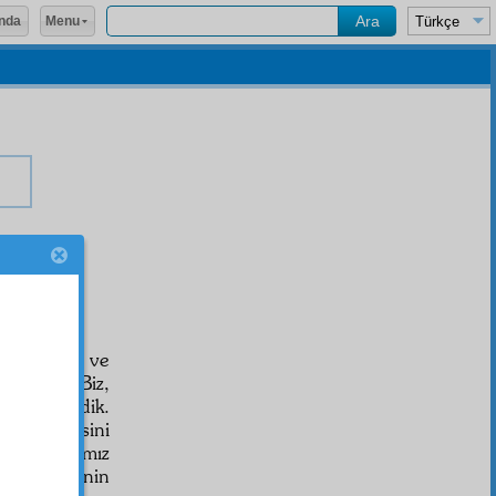
Menu
nda
بِاسْمِه
e ve
âsâyiş
ve
orlardı. Biz,
ziyet
inde idik.
un dairesini
iz,
ihtiyar
ımız
. Bu
hâdise
nin