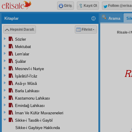
Giriş
Kayıt Ol
Follow @erisa
Kitaplar
Arama
Sik
Hepsini Daralt
Fihrist
Risale-i 
Sözler
Mektubat
Lem'alar
Şuâlar
Mesnevî-i Nuriye
R
İşârâtü'l-İ'câz
Asâ-yı Mûsâ
Barla Lahikası
Kastamonu Lahikası
Emirdağ Lahikası
İman Ve Küfür Muvazeneleri
Sikke-i Tasdik-i Gaybî
Sikke-i Gaybiye Hakkında