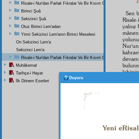
3
Risale-i Nur'dan Parlak Fıkralar Ve Bir Kısım Güzel Mektuplar
Birinci Şuâ
Sen b
Sekizinci Şuâ
Risale
yalnız 
Otuz Birinci Lem'adan
mâne
Yirmi Sekizinci Lem'anın Birinci Meselesi
yolunu 
On Sekizinci Lem'a
Nur'u
Sekizinci Lem'a
kahram
Risale-i Nur'dan Parlak Fıkralar Ve Bir Kısım Güzel Mektuplar
devam 
bulunm
Muhâkemat
lehimi
Tarihçe-i Hayat
ömr
üm
Duyuru
İlk Dönem Eserleri
kazanç
Bana 
bütünü
bundan
kendi
hem ke
etmeye
ediyor