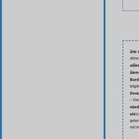
âhir
döne
alâk
âlem-
Burd
bilgi
Deni
– Den
ebed
ehl-i
gelen
mü’m