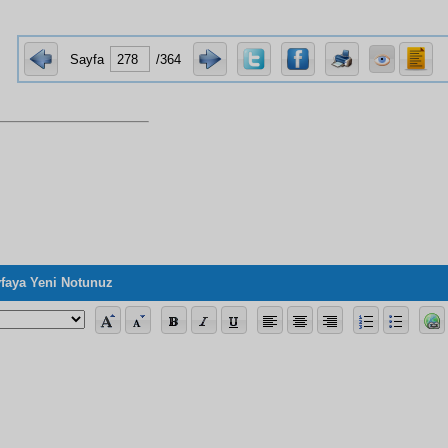
Sayfa
/364
faya Yeni Notunuz