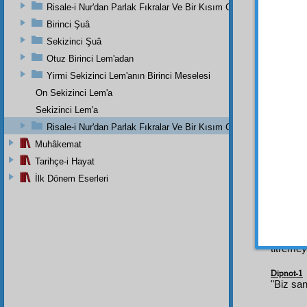
Risale-i Nur'dan Parlak Fıkralar Ve Bir Kısım Güzel Mektuplar
tevil
e 
Birinci Şuâ
Böyle
Sekizinci Şuâ
bildir
Otuz Birinci Lem'adan
gayb
ı 
haber 
Yirmi Sekizinci Lem'anın Birinci Meselesi
veya
i
On Sekizinci Lem'a
gayb
î
Sekizinci Lem'a
bilinir.
Risale-i Nur'dan Parlak Fıkralar Ve Bir Kısım Güzel Mektuplar
Muhâkemat
Tarihçe-i Hayat
İlk Dönem Eserleri
Haşiye-
Evet,
m
titremey
Dipnot-1
"Biz san