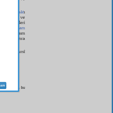
gelen
hâdisât
ı
 saklandığı ve
,
gayb
î şeyleri
t
te, ya
ilham
a
da, bir kısım
u
undan sonra
Said Nursî
mam
e
küre-i arz
a bu