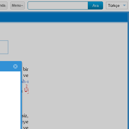
Menu
nda
k ve güzel bir
tuğyan
ının ve
e eden
ervah-ı
اِنَّۤا
rede, sırr-ı
ynına,
tevil
siz,
t-ı kalbiye
ye
eden
tâbir
ve