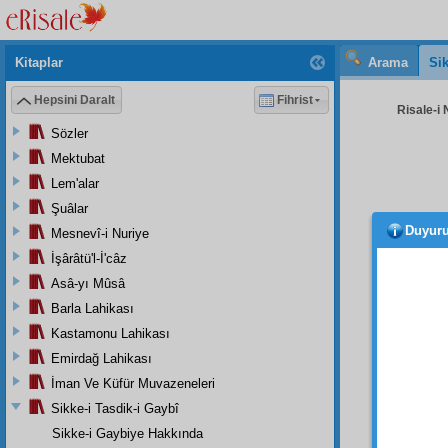
Kitaplar
Arama
Sik
Hepsini Daralt
Fihrist
Risale-i 
Sözler
Mektubat
Lem'alar
Şuâlar
Duyur
Mesnevî-i Nuriye
Başt
suret
te
İşârâtü'l-İ'câz
maddi
Asâ-yı Mûsâ
Barla Lahikası
habîse
Kastamonu Lahikası
َيْنَا
Emirdağ Lahikası
1
İman Ve Küfür Muvazeneleri
Sual:
Sikke-i Tasdik-i Gaybî
tâbirsiz
Sikke-i Gaybiye Hakkında
itimad