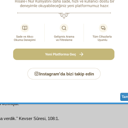
muhtaç oluyor diye hatırıma geldi.
 bir cevap
ihtar
edildi ki:
Gayb
î
istikbal-i dünyevî
de, başa 
memekte
Cenâb-ı Erhamürrâhimîn
in çok büyük bir
rahmet
i
gizlemekte çok
ehemmiyetli
bir
hikmet
i bulunduğu
cihet
iyle
vermekten yasak edip, yalnız
müphem
ve
mücmel
bir
sure
htar
la, bir
emare
yi vesile ederek,
keşfiyat
ta ve
rüya-yı sadık
hakikat
lerini
ihsas
eder ve
hakikat
lerin
hususi
suret
leri
vuk
Instagram'da bizi takip edin
1
Ta
addiyunluk
tâun
unun hastalığı
nev-i beşer
e bu dehşetli sıtmayı v
i vermiştir.
a verdik." Kevser Sûresi, 108:1.