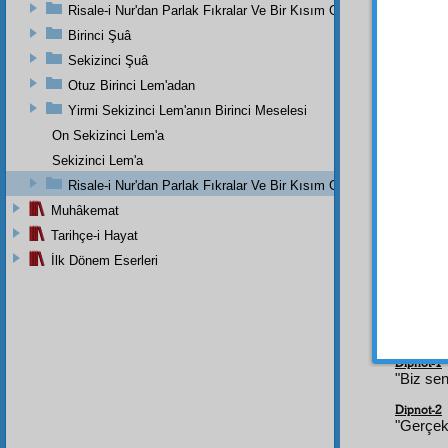
Risale-i Nur'dan Parlak Fıkralar Ve Bir Kısım Güzel Mektuplar
hakkı
Birinci Şuâ
He
Sekizinci Şuâ
hükmün
güne y
Otuz Birinci Lem'adan
İslâm
ı
Yirmi Sekizinci Lem'anın Birinci Meselesi
On Sekizinci Lem'a
Âhir
zulüma
Sekizinci Lem'a
ruh u
Risale-i Nur'dan Parlak Fıkralar Ve Bir Kısım Güzel Mektuplar
Risale
Muhâkemat
hizmet
Tarihçe-i Hayat
berabe
İlk Dönem Eserleri
hayat-
dehşet
Dipnot-1
"Biz sen
Dipnot-2
"Gerçekt