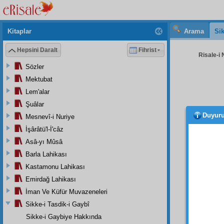
Kitaplar
Arama
Sik
Hepsini Daralt
Fihrist
Risale-i 
Sözler
Mektubat
Lem'alar
Şuâlar
Duyur
Mesnevî-i Nuriye
Hafız 
ruhum
İşârâtü'l-İ'câz
keder
l
Asâ-yı Mûsâ
Barla Lahikası
medar-
Kastamonu Lahikası
musibe
Emirdağ Lahikası
Evet
İman Ve Küfür Muvazeneleri
hastal
Sikke-i Tasdik-i Gaybî
ucuz d
Sikke-i Gaybiye Hakkında
had
di