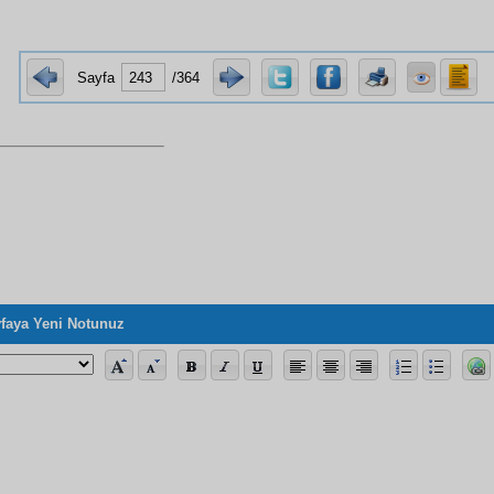
Sayfa
/364
faya Yeni Notunuz