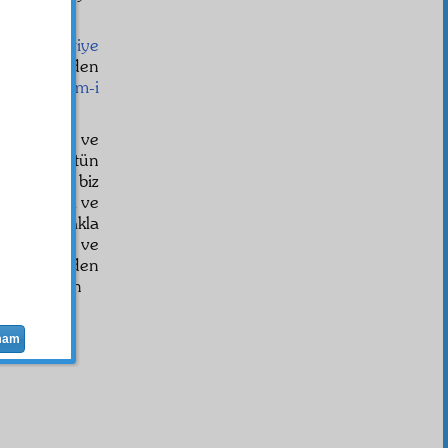
yoruz.
ese-i Nuriye
arak günden
u, belki
âlem-i
.
t
yapmak ve
kra
sına, bütün
z. Fakat biz
arışmamak ve
mak olmakla
t-u ahlâk
a ve
eye sevk eden
zındıka
ların
mam