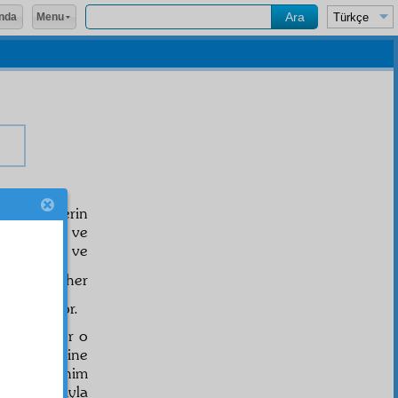
Menu
nda
bizi en derin
 ve hüzün ve
ve
şifadar
ve
اِنَّ مَعَ ال
her
ğını yazıyor.
im ki: Eğer o
nispeten
yine
akkında, benim
mâsum
lisan
ıyla