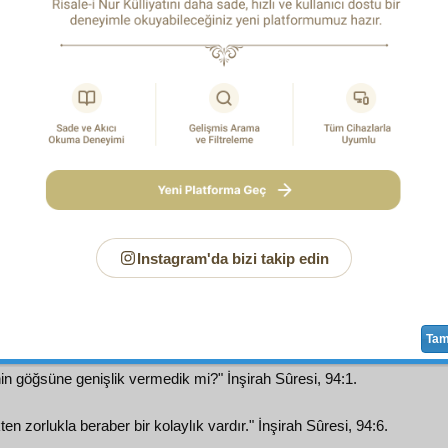
mda
medih
olarak değil, belki bir
nevi
dua olarak
tasavvur
edi
m
Hafız Ali
'nin,
Sav
a gibi yerler,
karye
ler ve
Isparta
bir
medr
e geçmesi ve Risale-i Nur'un
sadık
şakirt
leri
harikulâde
ol
ükselmeleri ve
tenevvür
etmeleri, bizleri, belki Anadolu'y
mesrur
ve
müferrah
eden bir hakikatli haber
telâkki
ediyoruz
fıkra
sında,
Muhbir-i Sâdık
ın haber verdiği "Mânevî
fütuha
t
ı dağıtmak zaman ve
zemin
i hemen hemen gelmiş" diye
fı
 canımızla
rahmet-i İlâhiye
den
niyaz
ve
temenni
ediyoru
tü'n-Nur
şakirt
leri ise, vazifemiz hizmettir;
vazife-i İlâhiye
ye k
imizi onun vazifesine bina etmekle bir
nevi
tecrübe yapma
r,
kemiyet
e değil,
keyfiyet
e bakmak, hem çoktan beri
suku
Instagram'da bizi takip edin
ı dünyeviye
yi her
cihet
le
hayat-ı uhreviye
ye tercih ettirm
li esbap altında Risaletü'n-Nur'un şimdiye kadar
fütuhat
ı ve
Ta
in göğsüne genişlik vermedik mi?" İnşirah Sûresi, 94:1.
en zorlukla beraber bir kolaylık vardır." İnşirah Sûresi, 94:6.