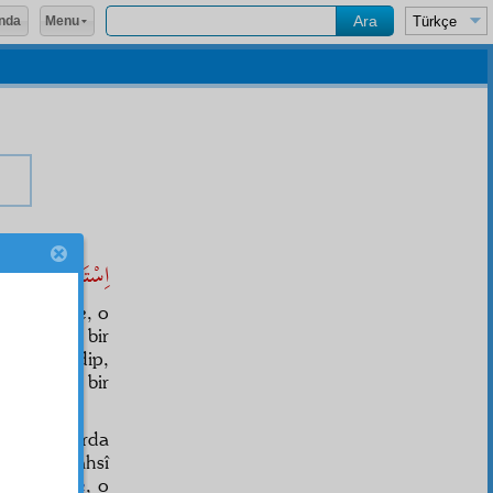
Menu
nda
اِسْتَقِمْ
r. Demek
d
ları içinde, o
in
imtisal
i bir
n
iktibas
edip,
ı
neşr
eden bir
lbuki, o asırda
 Demek, şahsî
ı Kur'âniye
, o