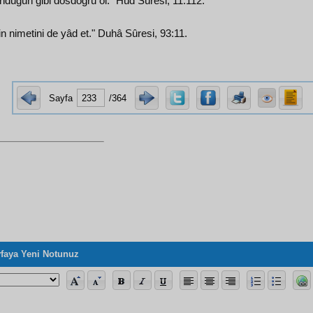
nduğun gibi dosdoğru ol." Hûd Sûresi, 11:112.
n nimetini de yâd et." Duhâ Sûresi, 93:11.
Sayfa
/364
faya Yeni Notunuz