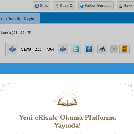
Giriş
Kayıt Ol
Follow @erisale
Hakkı
ke-i Tasdik-i Gaybî
 Lem'a( 31 / 33)
Sayfa
/364
u
اِسْتَقِمْ كَمَۤا اُمِرْتَ
ak
makam-ı ebcedî
si bin üç yüz ikidi
1
mr-i has
içinde bulunan
hitab-ı âmm
ın
hadsiz
müstakim
efra
 yüz iki tarihinde bir ferdin bir
cihet
te
istikamet
emrin
yet
kazanacak. Demek on dördüncü asırda Kur'ân'da
et
siz
sakim
yollar içinde
sırat-ı müstakîm
i gösterecek
âsâr
, o
hadsiz
efrad
içinde dahil ediyor.
 o
istikamet
in bir
hususiyet
i var ki, tarihiyle işaret ediyor. Ha
n
istikamet
te
mümtaz
bir
hususiyet
kesb
etmek çok uzaktır.
et
değil. Öyleyse, o adamın teşebbüsüyle
neşr
edilen
esrar-