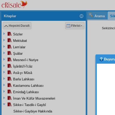
Kitaplar
Arama
Sik
Hepsini Daralt
Fihrist
Sekizinci
Sözler
Mektubat
Lem'alar
Şuâlar
Duyur
Mesnevî-i Nuriye
olar
İşârâtü'l-İ'câz
'deki
e
Asâ-yı Mûsâ
bin üç
Barla Lahikası
hususi
Kastamonu Lahikası
istikam
Emirdağ Lahikası
adamı
İman Ve Küfür Muvazeneleri
Hem
Sikke-i Tasdik-i Gaybî
şahse
Sikke-i Gaybiye Hakkında
istikam