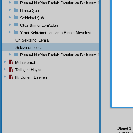
Risale-i Nur'dan Parlak Fıkralar Ve Bir Kısım Güzel Mektuplar
asırda
halde,
Birinci Şuâ
kat'î
bi
Sekizinci Şuâ
Otuz Birinci Lem'adan
kurtul
Yirmi Sekizinci Lem'anın Birinci Meselesi
دِّثْ
2
On Sekizinci Lem'a
Sekizinci Lem'a
iki tar
tevafu
Risale-i Nur'dan Parlak Fıkralar Ve Bir Kısım Güzel Mektuplar
Öyley
Muhâkemat
istikam
Tarihçe-i Hayat
müsta
İlk Dönem Eserleri
imâdı
tarik
le
edecek
imâ-i g
Dipnot-1