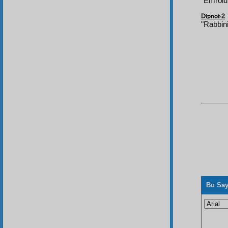
"Emrolu
Dipnot-2
"Rabbini
Bu Say